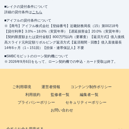
■レイクの貸付条件について
詳細の貸付条件は
こちら
■アイフルの貸付条件について
※【商号】アイフル株式会社【登録番号】近畿財務局長（15）第00218号
【貸付利率】3.0%～18.0%（実質年率）【遅延損害金】20.0%（実質年率）
【契約限度額または貸付金額】800万円以内（要審査）【返済方式】借入後残
高スライド元利定額リボルビング返済方式【返済期間・回数】借入直後最長
14年6ヶ月（1～151回）【担保・連帯保証人】不要
■SMBCモビットのローン契約機について
※ 2026年9月6日をもって、ローン契約機での申込・カード受取は終了。
ご利用環境
運営者情報
コンテンツ制作ポリシー
利用規約
監修者一覧
編集者一覧
プライバシーポリシー
セキュリティーポリシー
お問い合わせ
今すぐお金を用意する