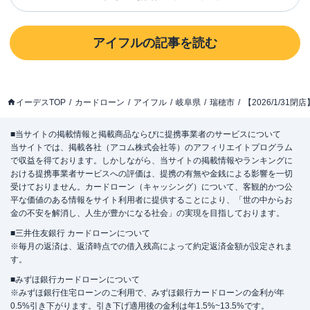
アイフル
の記事を読む
イーデスTOP
カードローン
アイフル
岐阜県
瑞穂市
【2026/1/3
■当サイトの掲載情報と掲載商品ならびに提携事業者のサービスについて
当サイトでは、掲載各社（アコム株式会社等）のアフィリエイトプログラム
で収益を得ております。しかしながら、当サイトの掲載情報やランキングに
おける提携事業者サービスへの評価は、提携の有無や金銭による影響を一切
受けておりません。カードローン（キャッシング）について、客観的かつ公
平な価値のある情報をサイト利用者に提供することにより、「世の中からお
金の不安を解消し、人生が豊かになる社会」の実現を目指しております。
■三井住友銀行 カードローンについて
※毎月の返済は、返済時点での借入残高によって約定返済金額が設定されま
す。
■みずほ銀行カードローンについて
※みずほ銀行住宅ローンのご利用で、みずほ銀行カードローンの金利が年
0.5%引き下がります。引き下げ適用後の金利は年1.5%~13.5%です。