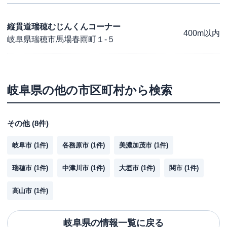
縦貫道瑞穂むじんくんコーナー
400m以内
岐阜県瑞穂市馬場春雨町１-５
岐阜県
の他の市区町村から検索
その他
(
8
件)
岐阜市
(
1
件)
各務原市
(
1
件)
美濃加茂市
(
1
件)
瑞穂市
(
1
件)
中津川市
(
1
件)
大垣市
(
1
件)
関市
(
1
件)
高山市
(
1
件)
岐阜県
の情報一覧に戻る