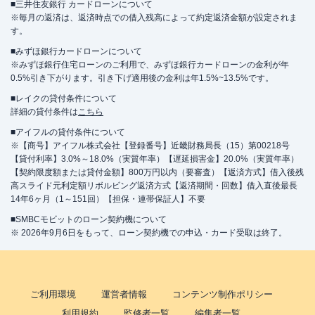
■三井住友銀行 カードローンについて
※毎月の返済は、返済時点での借入残高によって約定返済金額が設定されま
す。
■みずほ銀行カードローンについて
※みずほ銀行住宅ローンのご利用で、みずほ銀行カードローンの金利が年
0.5%引き下がります。引き下げ適用後の金利は年1.5%~13.5%です。
■レイクの貸付条件について
詳細の貸付条件は
こちら
■アイフルの貸付条件について
※【商号】アイフル株式会社【登録番号】近畿財務局長（15）第00218号
【貸付利率】3.0%～18.0%（実質年率）【遅延損害金】20.0%（実質年率）
【契約限度額または貸付金額】800万円以内（要審査）【返済方式】借入後残
高スライド元利定額リボルビング返済方式【返済期間・回数】借入直後最長
14年6ヶ月（1～151回）【担保・連帯保証人】不要
■SMBCモビットのローン契約機について
※ 2026年9月6日をもって、ローン契約機での申込・カード受取は終了。
ご利用環境
運営者情報
コンテンツ制作ポリシー
利用規約
監修者一覧
編集者一覧