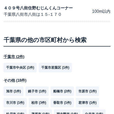
４０９号八街住野むじんくんコーナー
100m以内
千葉県八街市八街は１５-１７０
千葉県
の他の市区町村から検索
千葉市
(
2
件)
千葉市中央区
(
1
件)
千葉市若葉区
(
1
件)
その他
(
18
件)
旭市
(
1
件)
銚子市
(
1
件)
船橋市
(
2
件)
市原市
(
1
件)
市川市
(
1
件)
柏市
(
3
件)
香取市
(
1
件)
君津市
(
1
件)