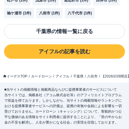
松戸市
(
1
件)
茂原市
(
1
件)
習志野市
(
1
件)
白井市
(
1
件)
袖ケ浦市
(
1
件)
八街市
(
1
件)
八千代市
(
1
件)
千葉県
の情報一覧に戻る
アイフル
の記事を読む
イーデスTOP
カードローン
アイフル
千葉県
八街市
【2026/2/2
■当サイトの掲載情報と掲載商品ならびに提携事業者のサービスについて
当サイトでは、掲載各社（アコム株式会社等）のアフィリエイトプログラム
で収益を得ております。しかしながら、当サイトの掲載情報やランキングに
おける提携事業者サービスへの評価は、提携の有無や金銭による影響を一切
受けておりません。カードローン（キャッシング）について、客観的かつ公
平な価値のある情報をサイト利用者に提供することにより、「世の中からお
金の不安を解消し、人生が豊かになる社会」の実現を目指しております。