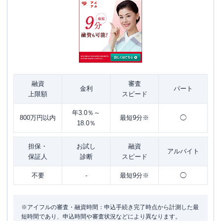
融資
審査
金利
パート
上限額
スピード
年3.0％～
800万円以内
最短9分※
◯
18.0％
担保・
お試し
融資
アルバイト
保証人
診断
スピード
不要
-
最短9分※
◯
※アイフルの審査・融資時間：申込手続き完了時点から計測した最
短時間であり、申込時間や審査状況などにより異なります。