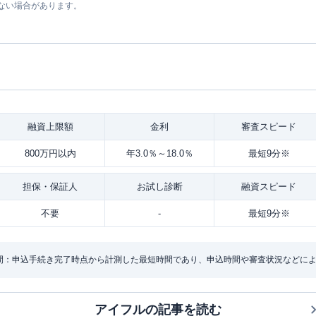
ない場合があります。
融資
上限額
金利
審査
スピード
800万円以内
年3.0％～18.0％
最短9分※
担保・
保証人
お試し
診断
融資
スピード
不要
-
最短9分※
間：申込手続き完了時点から計測した最短時間であり、申込時間や審査状況などに
アイフル
の記事を読む