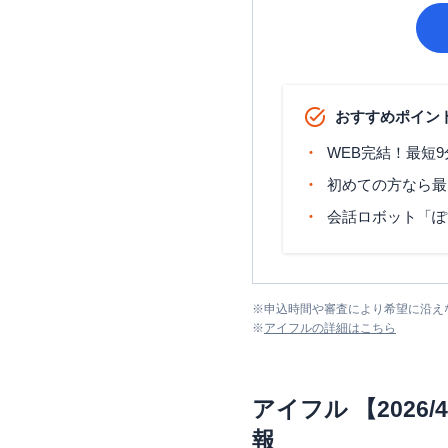
おすすめポイン
WEB完結！最短
初めての方なら最
会話ロボット「ぽ
※
申込時間や審査により希望に沿え
※
アイフル
の詳細はこちら
アイフル
【202
報