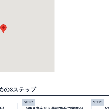
めの3ステップ
STEP2
STEP3
申込
WEB申込なら最短25分で審査が
A