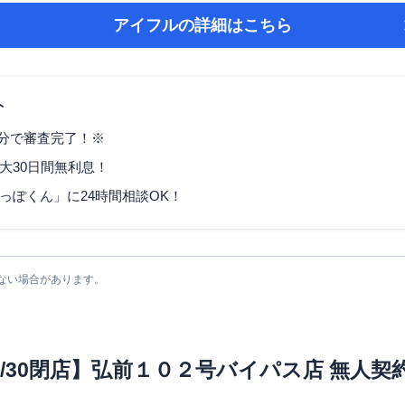
アイフル
の詳細はこちら
ト
9分で審査完了！※
大30日間無利息！
っぽくん」に24時間相談OK！
ない場合があります。
6/4/30閉店】弘前１０２号バイパス店 無人