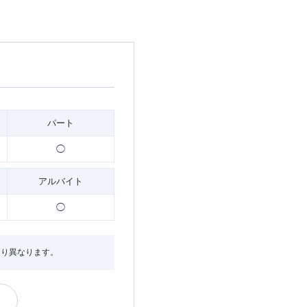
パート
◯
アルバイト
◯
より異なります。