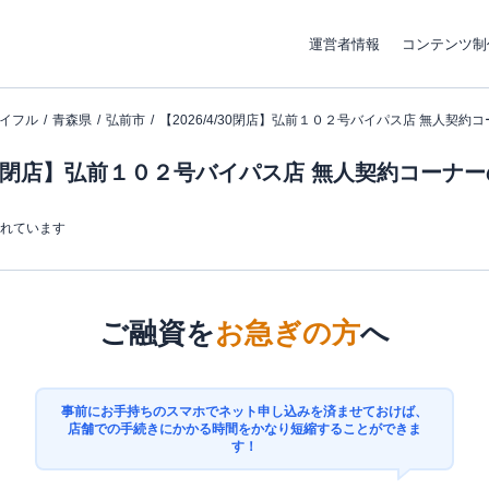
運営者情報
コンテンツ制
イフル
青森県
弘前市
【2026/4/30閉店】弘前１０２号バイパス店 無人契約
4/30閉店】弘前１０２号バイパス店 無人契約コーナ
まれています
ご融資を
お急ぎの方
へ
事前にお手持ちのスマホでネット申し込みを済ませておけば、
店舗での手続きにかかる時間をかなり短縮することができま
す！