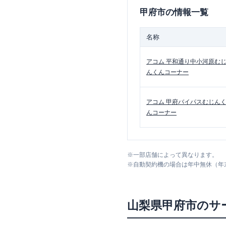
甲府市
の情報一覧
名称
アコム
平和通り中小河原む
んくんコーナー
アコム
甲府バイパスむじん
んコーナー
※
一部店舗によって異なります。
※
自動契約機の場合は年中無休（年
山梨県
甲府市
のサ