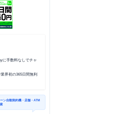
ayに手数料なしでチャ
業界初の365日間無利
ーン自動契約機・店舗・ATM
索