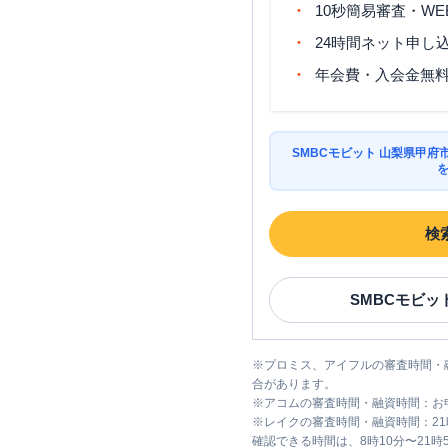
10秒簡易審査・WE
24時間ネット申し
年会費・入会金無
SMBCモビット 山梨県甲
検
SMBCモビッ
※
プロミス、アイフルの審査時間・
合があります。
※
アコムの審査時間・融資時間：お
※
レイクの審査時間・融資時間：2
確認できる時間は、8時10分〜21