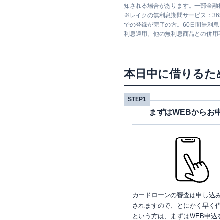
知される場合があります。一部金融
※
レイクの無利息期間サービス：36
での登録が完了の方。60日間無利
利息適用。他の無利息商品との併用
本日中に借りるた
STEP1
まずはWEBからお
カードローンの審査は申し込
されますので、とにかく早く借
という方は、まずはWEB申込