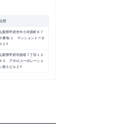
住所
山梨県甲府市中小河原町６７
３番地-１ マンショントータ
ス１Ｆ
山梨県甲府市国母７丁目１２-
４３ アポロコーポレーショ
ン第５ビル２Ｆ