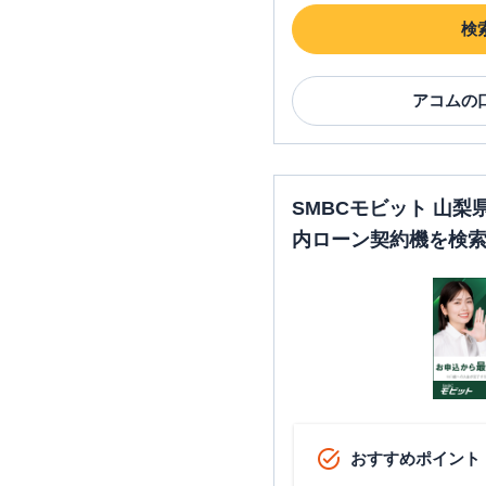
検
アコム
の
SMBCモビット 山
内ローン契約機を検
おすすめポイント