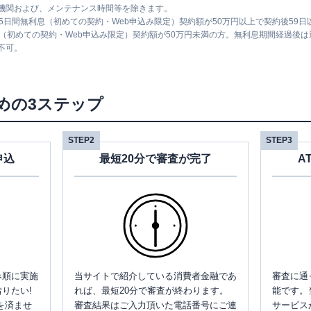
機関および、メンテナンス時間等を除きます。
5日間無利息（初めての契約・Web申込み限定）契約額が50万円以上で契約後59
息（初めての契約・Web申込み限定）契約額が50万円未満の方。無利息期間経過後
不可。
めの3ステップ
STEP2
STEP3
申込
最短20分で審査が完了
A
み順に実施
当サイトで紹介している消費者金融であ
審査に通
りたい!
れば、最短20分で審査が終わります。
能です。
を済ませ
審査結果はご入力頂いた電話番号にご連
サービス