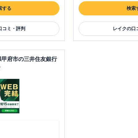
索する
検索
口コミ・評判
レイク
の口
梨県甲府市の三井住友銀行
索