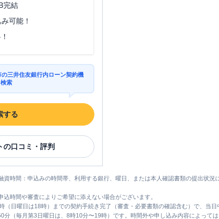
B完結
込み可能！
料！
府市の三井住友銀行内ローン契約機
を検索
索する
ト
の口コミ・評判
融資時間：申込みの時間帯、利用する銀行、曜日、または本人確認書類の提出状況
申込時間や審査によりご希望に添えない場合がございます。
1時（日曜日は18時）までの契約手続き完了（審査・必要書類の確認含む）で、当
時50分（毎月第3日曜日は、8時10分〜19時）です。時間外や申し込み内容によっ