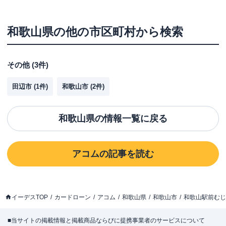
和歌山県
の他の市区町村から検索
その他
(
3
件)
田辺市
(
1
件)
和歌山市
(
2
件)
和歌山県
の情報一覧に戻る
アコム
の記事を読む
イーデスTOP
カードローン
アコム
和歌山県
和歌山市
和歌山駅前むじ
■当サイトの掲載情報と掲載商品ならびに提携事業者のサービスについて