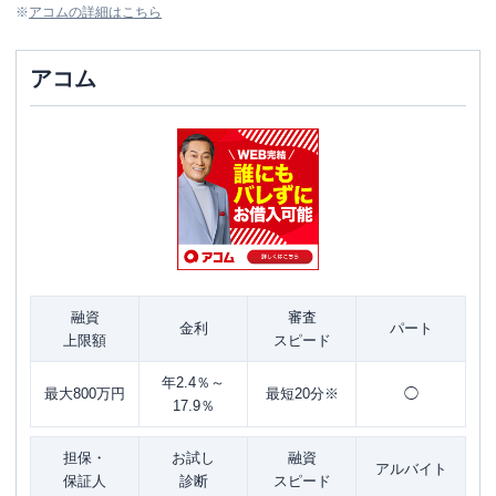
※
アコム
の詳細はこちら
アコム
融資
審査
金利
パート
上限額
スピード
年2.4％～
最大800万円
最短20分※
◯
17.9％
担保・
お試し
融資
アルバイト
保証人
診断
スピード