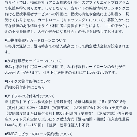
当サイトでは、掲載各社（アコム株式会社等）のアフィリエイトプログラム
で収益を得ております。しかしながら、当サイトの掲載情報やランキングに
おける提携事業者サービスへの評価は、提携の有無や金銭による影響を一切
受けておりません。カードローン（キャッシング）について、客観的かつ公
平な価値のある情報をサイト利用者に提供することにより、「世の中からお
金の不安を解消し、人生が豊かになる社会」の実現を目指しております。
■三井住友銀行 カードローンについて
※毎月の返済は、返済時点での借入残高によって約定返済金額が設定されま
す。
■みずほ銀行カードローンについて
※みずほ銀行住宅ローンのご利用で、みずほ銀行カードローンの金利が年
0.5%引き下がります。引き下げ適用後の金利は年1.5%~13.5%です。
■レイクの貸付条件について
詳細の貸付条件は
こちら
■アイフルの貸付条件について
※【商号】アイフル株式会社【登録番号】近畿財務局長（15）第00218号
【貸付利率】3.0%～18.0%（実質年率）【遅延損害金】20.0%（実質年率）
【契約限度額または貸付金額】800万円以内（要審査）【返済方式】借入後残
高スライド元利定額リボルビング返済方式【返済期間・回数】借入直後最長
14年6ヶ月（1～151回）【担保・連帯保証人】不要
■SMBCモビットのローン契約機について