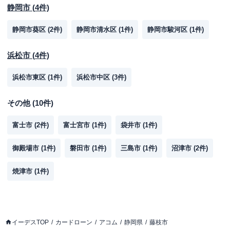
静岡市
(
4
件)
静岡市葵区
(
2
件)
静岡市清水区
(
1
件)
静岡市駿河区
(
1
件)
浜松市
(
4
件)
浜松市東区
(
1
件)
浜松市中区
(
3
件)
その他
(
10
件)
富士市
(
2
件)
富士宮市
(
1
件)
袋井市
(
1
件)
御殿場市
(
1
件)
磐田市
(
1
件)
三島市
(
1
件)
沼津市
(
2
件)
焼津市
(
1
件)
イーデスTOP
カードローン
アコム
静岡県
藤枝市