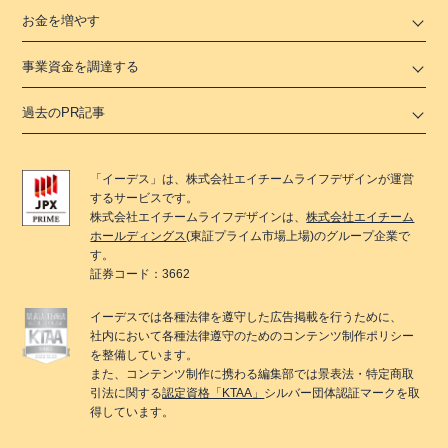
お金を増やす
事業資金を調達する
過去のPR記事
「
イーデス
」は、
株式会社エイチームライフデザイン
が運営
するサービスです。
株式会社エイチームライフデザイン
は、
株式会社エイチーム
ホールディングス
(東証プライム市場上場)のグループ企業で
す。
証券コード：3662
イーデス
では各種法律を遵守した広告掲載を行うために、
社内において各種法律遵守のためのコンテンツ制作ポリシー
を整備しています。
また、コンテンツ制作に携わる編集部では景表法・特定商取
引法に関する
認定資格「KTAA」
シルバー団体認証マークを取
得しています。