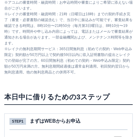
※
アコムの審査時間・融資時間：お申込時間や審査によりご希望に添えない場
合がございます。
※
レイクの審査時間・融資時間：21時（日曜日は18時）までの契約手続き完
了（審査・必要書類の確認含む）で、当日中に振込みが可能です。審査結果を
確認できる時間は、8時10分〜21時50分（毎月第3日曜日は、8時10分〜19
時）です。時間外や申し込み内容によっては、電話またはメールで審査結果が
通知される場合があります。一部金融機関および、メンテナンス時間等を除き
ます。
※
レイクの無利息期間サービス：365日間無利息（初めての契約・Web申込み
限定）契約額が50万円以上で契約後59日以内に収入証明書類の提出とレイク
での登録が完了の方。60日間無利息（初めての契約・Web申込み限定）契約
額が50万円未満の方。無利息期間経過後は通常金利適用。初回契約翌日から
無利息適用。他の無利息商品との併用不可。
本日中に借りるための3ステップ
まずはWEBからお申込
STEP1