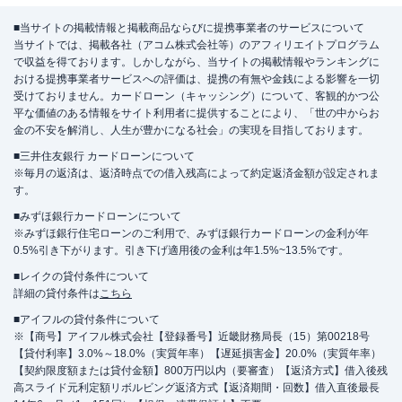
■当サイトの掲載情報と掲載商品ならびに提携事業者のサービスについて
当サイトでは、掲載各社（アコム株式会社等）のアフィリエイトプログラム
で収益を得ております。しかしながら、当サイトの掲載情報やランキングに
おける提携事業者サービスへの評価は、提携の有無や金銭による影響を一切
受けておりません。カードローン（キャッシング）について、客観的かつ公
平な価値のある情報をサイト利用者に提供することにより、「世の中からお
金の不安を解消し、人生が豊かになる社会」の実現を目指しております。
■三井住友銀行 カードローンについて
※毎月の返済は、返済時点での借入残高によって約定返済金額が設定されま
す。
■みずほ銀行カードローンについて
※みずほ銀行住宅ローンのご利用で、みずほ銀行カードローンの金利が年
0.5%引き下がります。引き下げ適用後の金利は年1.5%~13.5%です。
■レイクの貸付条件について
詳細の貸付条件は
こちら
■アイフルの貸付条件について
※【商号】アイフル株式会社【登録番号】近畿財務局長（15）第00218号
【貸付利率】3.0%～18.0%（実質年率）【遅延損害金】20.0%（実質年率）
【契約限度額または貸付金額】800万円以内（要審査）【返済方式】借入後残
高スライド元利定額リボルビング返済方式【返済期間・回数】借入直後最長