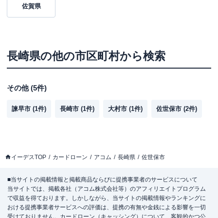
佐賀県
長崎県
の他の市区町村から検索
その他
(
5
件)
諫早市
(
1
件)
長崎市
(
1
件)
大村市
(
1
件)
佐世保市
(
2
件)
イーデスTOP
カードローン
アコム
長崎県
佐世保市
■当サイトの掲載情報と掲載商品ならびに提携事業者のサービスについて
当サイトでは、掲載各社（アコム株式会社等）のアフィリエイトプログラム
で収益を得ております。しかしながら、当サイトの掲載情報やランキングに
おける提携事業者サービスへの評価は、提携の有無や金銭による影響を一切
受けておりません。カードローン（キャッシング）について、客観的かつ公