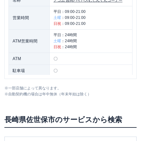
名称
アコム
吉岡バイパスむじんくんコーナー
平日：
09:00-21:00
営業時間
土曜
：
09:00-21:00
日祝
：
09:00-21:00
平日：
24時間
ATM営業時間
土曜
：
24時間
日祝
：
24時間
ATM
〇
駐車場
〇
住所
長崎県佐世保市吉岡町１７８３-１
※
一部店舗によって異なります。
※
自動契約機の場合は年中無休（年末年始は除く）
名称
アコム
早岐バイパスむじんくんコーナー
平日：
09:00-21:00
長崎県
佐世保市
のサービスから検索
営業時間
土曜
：
09:00-21:00
日祝
：
09:00-21:00
平日：
24時間