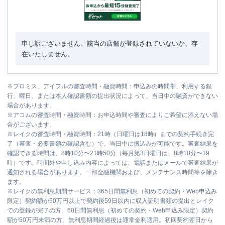
申し訳ございません。該当の店舗が登録されていないか、存
在いたしません。
※
プロミス、アイフルの審査時間・融資時間：申込みの時間帯、利用する銀
行、曜日、または本人確認書類の提出状況によって、当日中の融資ができない
場合があります。
※
アコムの審査時間・融資時間：お申込時間や審査によりご希望に添えない場
合がございます。
※
レイクの審査時間・融資時間：21時（日曜日は18時）までの契約手続き完
了（審査・必要書類の確認含む）で、当日中に振込みが可能です。審査結果を
確認できる時間は、8時10分〜21時50分（毎月第3日曜日は、8時10分〜19
時）です。時間外や申し込み内容によっては、電話またはメールで審査結果が
通知される場合があります。一部金融機関および、メンテナンス時間等を除き
ます。
※
レイクの無利息期間サービス：365日間無利息（初めての契約・Web申込み
限定）契約額が50万円以上で契約後59日以内に収入証明書類の提出とレイク
での登録が完了の方。60日間無利息（初めての契約・Web申込み限定）契約
額が50万円未満の方。無利息期間経過後は通常金利適用。初回契約翌日から