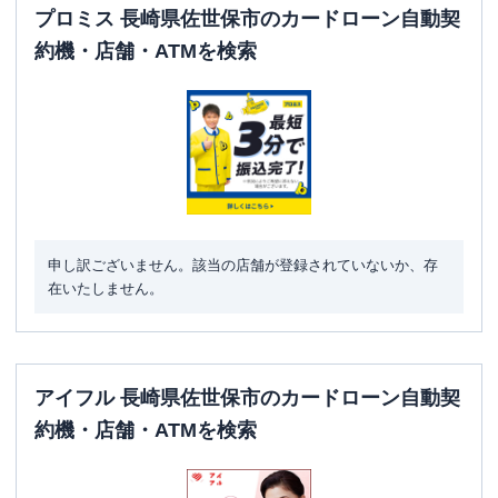
ATM営業時間
土曜
：
24時間
プロミス 長崎県佐世保市のカードローン自動契
日祝
：
24時間
約機・店舗・ATMを検索
ATM
〇
駐車場
〇
住所
長崎県佐世保市勝海町２６１-１
申し訳ございません。該当の店舗が登録されていないか、存
在いたしません。
アイフル 長崎県佐世保市のカードローン自動契
約機・店舗・ATMを検索