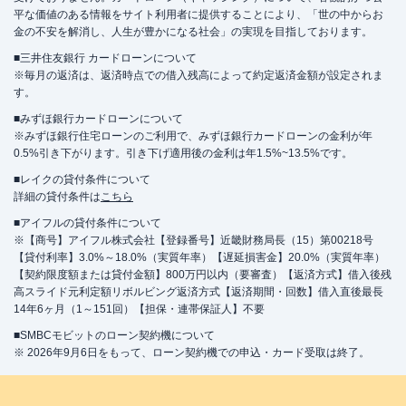
平な価値のある情報をサイト利用者に提供することにより、「世の中からお
金の不安を解消し、人生が豊かになる社会」の実現を目指しております。
■三井住友銀行 カードローンについて
※毎月の返済は、返済時点での借入残高によって約定返済金額が設定されま
す。
■みずほ銀行カードローンについて
※みずほ銀行住宅ローンのご利用で、みずほ銀行カードローンの金利が年
0.5%引き下がります。引き下げ適用後の金利は年1.5%~13.5%です。
■レイクの貸付条件について
詳細の貸付条件は
こちら
■アイフルの貸付条件について
※【商号】アイフル株式会社【登録番号】近畿財務局長（15）第00218号
【貸付利率】3.0%～18.0%（実質年率）【遅延損害金】20.0%（実質年率）
【契約限度額または貸付金額】800万円以内（要審査）【返済方式】借入後残
高スライド元利定額リボルビング返済方式【返済期間・回数】借入直後最長
14年6ヶ月（1～151回）【担保・連帯保証人】不要
■SMBCモビットのローン契約機について
※ 2026年9月6日をもって、ローン契約機での申込・カード受取は終了。