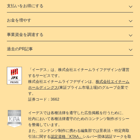
支払いをお得にする
お金を増やす
事業資金を調達する
過去のPR記事
「
イーデス
」は、
株式会社エイチームライフデザイン
が運営
するサービスです。
株式会社エイチームライフデザイン
は、
株式会社エイチーム
ホールディングス
(東証プライム市場上場)のグループ企業で
す。
証券コード：3662
イーデス
では各種法律を遵守した広告掲載を行うために、
社内において各種法律遵守のためのコンテンツ制作ポリシー
を整備しています。
また、コンテンツ制作に携わる編集部では景表法・特定商取
引法に関する
認定資格「KTAA」
シルバー団体認証マークを取