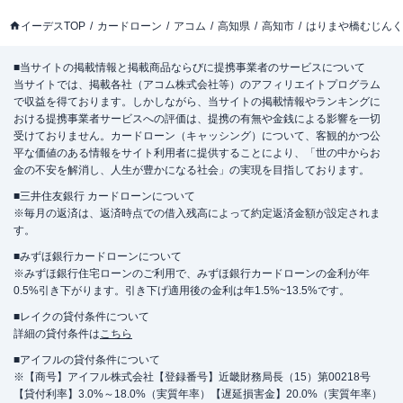
イーデスTOP
カードローン
アコム
高知県
高知市
はりまや橋むじんく
■当サイトの掲載情報と掲載商品ならびに提携事業者のサービスについて
当サイトでは、掲載各社（アコム株式会社等）のアフィリエイトプログラム
で収益を得ております。しかしながら、当サイトの掲載情報やランキングに
おける提携事業者サービスへの評価は、提携の有無や金銭による影響を一切
受けておりません。カードローン（キャッシング）について、客観的かつ公
平な価値のある情報をサイト利用者に提供することにより、「世の中からお
金の不安を解消し、人生が豊かになる社会」の実現を目指しております。
■三井住友銀行 カードローンについて
※毎月の返済は、返済時点での借入残高によって約定返済金額が設定されま
す。
■みずほ銀行カードローンについて
※みずほ銀行住宅ローンのご利用で、みずほ銀行カードローンの金利が年
0.5%引き下がります。引き下げ適用後の金利は年1.5%~13.5%です。
■レイクの貸付条件について
詳細の貸付条件は
こちら
■アイフルの貸付条件について
※【商号】アイフル株式会社【登録番号】近畿財務局長（15）第00218号
【貸付利率】3.0%～18.0%（実質年率）【遅延損害金】20.0%（実質年率）