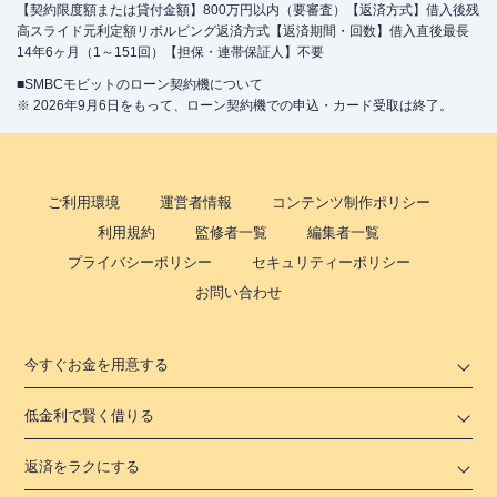
【契約限度額または貸付金額】800万円以内（要審査）【返済方式】借入後残
高スライド元利定額リボルビング返済方式【返済期間・回数】借入直後最長
14年6ヶ月（1～151回）【担保・連帯保証人】不要
■SMBCモビットのローン契約機について
※ 2026年9月6日をもって、ローン契約機での申込・カード受取は終了。
ご利用環境
運営者情報
コンテンツ制作ポリシー
利用規約
監修者一覧
編集者一覧
プライバシーポリシー
セキュリティーポリシー
お問い合わせ
今すぐお金を用意する
低金利で賢く借りる
返済をラクにする