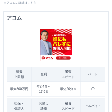
※
アコム
の詳細はこちら
アコム
融資
審査
金利
パート
上限額
スピード
年2.4％～
最大800万円
最短20分※
◯
17.9％
担保・
お試し
融資
アルバイト
保証人
診断
スピード