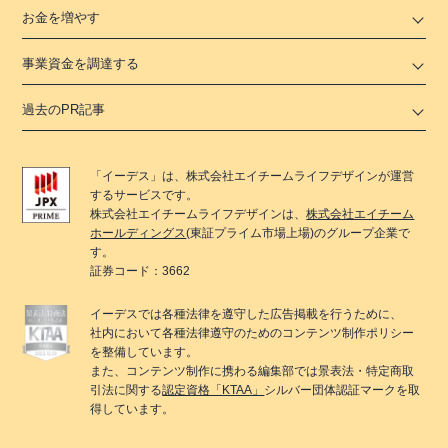
お金を増やす
事業資金を調達する
過去のPR記事
「
イーデス
」は、
株式会社エイチームライフデザイン
が運営
するサービスです。
株式会社エイチームライフデザイン
は、
株式会社エイチーム
ホールディングス
(東証プライム市場上場)のグループ企業で
す。
証券コード：3662
イーデス
では各種法律を遵守した広告掲載を行うために、
社内において各種法律遵守のためのコンテンツ制作ポリシー
を整備しています。
また、コンテンツ制作に携わる編集部では景表法・特定商取
引法に関する
認定資格「KTAA」
シルバー団体認証マークを取
得しています。