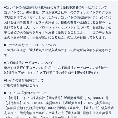
■当サイトの掲載情報と掲載商品ならびに提携事業者のサービスについて
当サイトでは、掲載各社（アコム株式会社等）のアフィリエイトプログラム
で収益を得ております。しかしながら、当サイトの掲載情報やランキングに
おける提携事業者サービスへの評価は、提携の有無や金銭による影響を一切
受けておりません。カードローン（キャッシング）について、客観的かつ公
平な価値のある情報をサイト利用者に提供することにより、「世の中からお
金の不安を解消し、人生が豊かになる社会」の実現を目指しております。
■三井住友銀行 カードローンについて
※毎月の返済は、返済時点での借入残高によって約定返済金額が設定されま
す。
■みずほ銀行カードローンについて
※みずほ銀行住宅ローンのご利用で、みずほ銀行カードローンの金利が年
0.5%引き下がります。引き下げ適用後の金利は年1.5%~13.5%です。
■レイクの貸付条件について
詳細の貸付条件は
こちら
■アイフルの貸付条件について
※【商号】アイフル株式会社【登録番号】近畿財務局長（15）第00218号
【貸付利率】3.0%～18.0%（実質年率）【遅延損害金】20.0%（実質年率）
【契約限度額または貸付金額】800万円以内（要審査）【返済方式】借入後残
高スライド元利定額リボルビング返済方式【返済期間・回数】借入直後最長