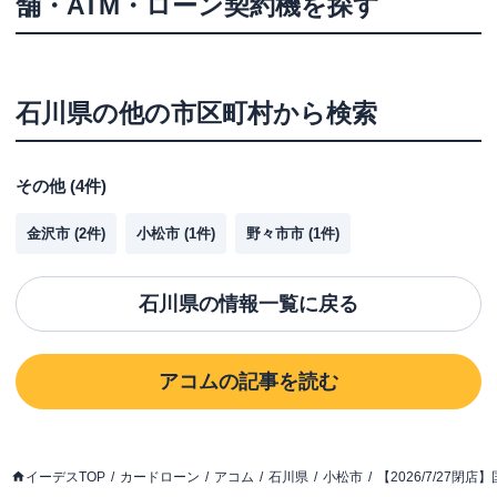
舗・ATM・ローン契約機を探す
石川県
の他の市区町村から検索
その他
(
4
件)
金沢市
(
2
件)
小松市
(
1
件)
野々市市
(
1
件)
石川県
の情報一覧に戻る
アコム
の記事を読む
イーデスTOP
カードローン
アコム
石川県
小松市
【2026/7/27