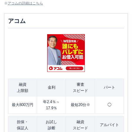
※
アコム
の詳細はこちら
アコム
融資
審査
金利
パート
上限額
スピード
年2.4％～
最大800万円
最短20分※
◯
17.9％
担保・
お試し
融資
アルバイト
保証人
診断
スピード