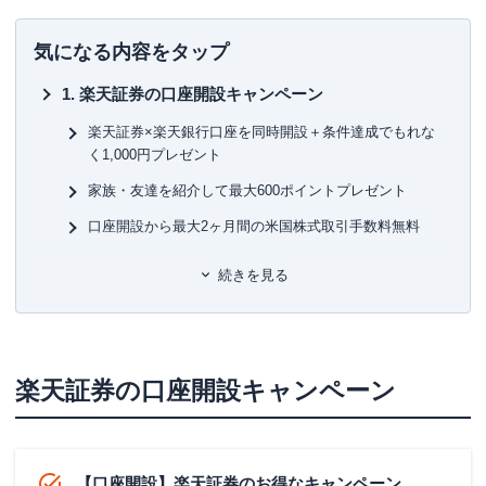
現在は富裕層個人の資産設計を中心としたマネー・ライフ
プランの提案・策定・サポート等を行う傍ら、
資産運用に
■書
気になる内容をタップ
関連するセミナー講師や講演
を多数行う。
初
楽天証券の口座開設キャンペーン
▼書籍
■保
7日でマスターNISA&iDeCoがおもしろいくらいわかる本
KT
楽天証券×楽天銀行口座を同時開設＋条件達成でもれな
図解即戦力 金融のしくみがこれ1冊でしっかりわかる教科
く1,000円プレゼント
書
■許
家族・友達を紹介して最大600ポイントプレゼント
ゼロからはじめる！ お金のしくみ見るだけノート
有
株で勝ち続けるための 上がる銘柄選び黄金ルール87
ユ-3
口座開設から最大2ヶ月間の米国株式取引手数料無料
など
信用取引口座開設でもれなく200ポイントプレゼント
続きを見る
楽天証券のNISAキャンペーン
かぶピタッ®取引＋楽天ビューティで予約&施術完了で
50万ポイント山分け
楽天証券の口座開設キャンペーン
かぶピタッ®の取引で最大10万円が当たる
楽天証券のiDeCoキャンペーン
iDeCo口座開設で最大1万円相当のギフトが抽選で当たる
【口座開設】楽天証券のお得なキャンペーン