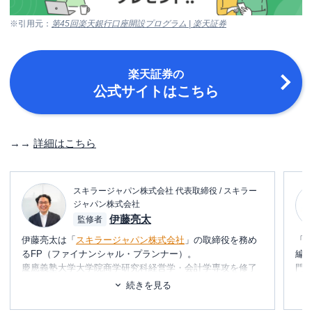
※引用元：
第45回楽天銀行口座開設プログラム | 楽天証券
楽天証券
の
公式サイトはこちら
→→
詳細はこちら
スキラージャパン株式会社 代表取締役 / スキラー
ジャパン株式会社
伊藤亮太
監修者
伊藤亮太は「
スキラージャパン株式会社
」の取締役を務め
「
るFP（ファイナンシャル・プランナー）。
編
慶應義塾大学大学院商学研究科経営学・会計学専攻を修了
門
しており、在学中に
CFP®
を取得。
テ
続きを見る
その後、証券会社にて営業・経営企画・社長秘書・投資銀
に
行業務に携わる。
め