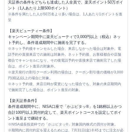
天証券の条件をどちらも達成した人全員で、楽天ポイント50万ポイ
ント（1人あたり上限500ポイント）
※条件を満たした人が50万名より多い場合は、1人あたり1ポイントを進
呈
【楽天ビューティー条件】
キャンペーン期間中に楽天ビューティで3,000円以上（税込）ネッ
ト予約し、条件達成期間中に施術を完了する。
※ネット予約後キャンセルした場合、来店しなかった場合は対象外。電
話予約や直接来店での施術は対象外。ネット予約後、お客様都合や店舗
都合でキャンセルになり、その後電話予約や直接来店で施術完了した場
合は、ポイント進呈の対象外。
※楽天発行の割引クーポン利用の場合は、クーポン割引後の価格が3,000
円(税込)以上の場合に対象。
※ネット予約後、来店日時が変更になった場合でも、対象の来店期間内
で施術完了した場合は、ポイント進呈の対象。
【楽天証券条件】
条件達成期間中に、NISA口座で「かぶピタッ®」を1銘柄以上かつ
合計100円以上買付約定して、楽天ポイントコースを設定してポイ
ント進呈まで継続する。
※NISA成長投資枠での「かぶピタッ®」対象国内株式の買付が対象。
※期間内に買付約定を迎えるためには、7月31日(金) 8:45までに注文が必