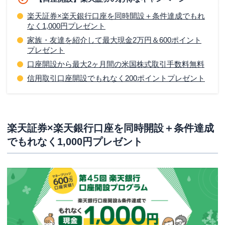
楽天証券の株取引キャンペーン
楽天証券×楽天銀行口座を同時開設＋条件達成でもれ
なく1,000円プレゼント
国内株式・米国株式を他社から移管（入庫）でお買いも
のパンダグッズもれなくプレゼント
家族・友達を紹介して最大現金2万円＆600ポイント
プレゼント
楽天証券の投資信託・ETFキャンペーン
口座開設から最大2ヶ月間の米国株式取引手数料無料
投資信託の購入で最大10万円が抽選で当たる
信用取引口座開設でもれなく200ポイントプレゼント
ウェルスナビ×Rのファンドの買付で最大10万円が当たる
日本株ファンドを購入すると最大10万円が抽選で当たる
投資信託のスポット購入で1万円分のファンドギフトが
楽天証券×楽天銀行口座を同時開設＋条件達成
抽選で当たる
でもれなく1,000円プレゼント
投資信託の積立購入で100万ポイントを山分けプレゼン
ト
楽天証券のFXキャンペーン
楽天FX口座開設で取引量に応じて最大205万円キャッシ
ュバック
対象通貨ペアの取引で最大500万円キャッシュバック