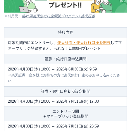
楽天グループのお得なキャンペーン
※引用元：
第45回楽天銀行口座開設プログラム | 楽天証券
【楽天カード】新規入会&利用で5,000ポイントプレゼン
ト
特典内容
【楽天証券×楽天市場】ポイント投資で楽天市場のポイ
ント最大＋1倍
対象期間内にエントリーし、
楽天証券・楽天銀行口座を開設
してマ
ネーブリッジ登録すると、もれなく1,000円プレゼント
【楽天証券×楽天Kobo】おすすめマネー本が無料で読め
る＆ベストセラー書籍などを20％OFFで購入できるサー
証券・銀行口座申込期間
ビス
2026年4月30日(木) 10:00 ～ 2026年6月30日(火) 9:59
楽天証券で過去に開催されたキャンペーン実績
※楽天証券口座を既にお持ちの方は楽天銀行口座のみお申し込みくださ
い
楽天証券でキャンペーンを狙うときの注意事項
証券・銀行口座初期設定期間
まとめ
2026年4月30日(木) 10:00 ～ 2026年7月31日(金) 17:00
エントリー期間
＋マネーブリッジ登録期間
2026年4月30日(木) 10:00 ～ 2026年7月31日(金) 23:59