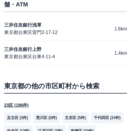
舗・ATM
三井住友銀行浅草
1.6km
東京都台東区雷門2-17-12
三井住友銀行上野
1.4km
東京都台東区台東4-11-4
東京都
の他の市区町村から検索
23区
(
196
件)
足立区
(
3
件)
荒川区
(
2
件)
文京区
(
5
件)
千代田区
(
14
件)
中央区
(
13
件)
江戸川区
(
7
件)
板橋区
(
10
件)