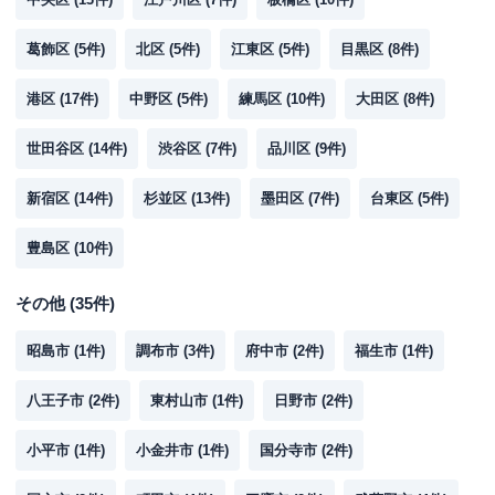
葛飾区
(
5
件)
北区
(
5
件)
江東区
(
5
件)
目黒区
(
8
件)
港区
(
17
件)
中野区
(
5
件)
練馬区
(
10
件)
大田区
(
8
件)
世田谷区
(
14
件)
渋谷区
(
7
件)
品川区
(
9
件)
新宿区
(
14
件)
杉並区
(
13
件)
墨田区
(
7
件)
台東区
(
5
件)
豊島区
(
10
件)
その他
(
35
件)
昭島市
(
1
件)
調布市
(
3
件)
府中市
(
2
件)
福生市
(
1
件)
八王子市
(
2
件)
東村山市
(
1
件)
日野市
(
2
件)
小平市
(
1
件)
小金井市
(
1
件)
国分寺市
(
2
件)