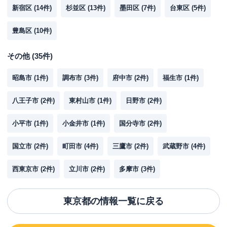
新宿区
(
14
件)
杉並区
(
13
件)
墨田区
(
7
件)
台東区
(
5
件)
豊島区
(
10
件)
その他
(
35
件)
昭島市
(
1
件)
調布市
(
3
件)
府中市
(
2
件)
福生市
(
1
件)
八王子市
(
2
件)
東村山市
(
1
件)
日野市
(
2
件)
小平市
(
1
件)
小金井市
(
1
件)
国分寺市
(
2
件)
国立市
(
2
件)
町田市
(
4
件)
三鷹市
(
2
件)
武蔵野市
(
4
件)
西東京市
(
2
件)
立川市
(
2
件)
多摩市
(
3
件)
東京都
の情報一覧に戻る