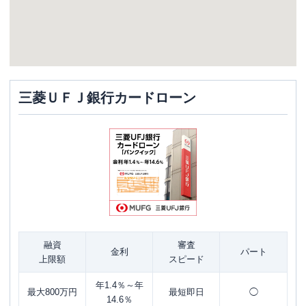
三菱ＵＦＪ銀行カードローン
融資
審査
金利
パート
上限額
スピード
年1.4％～年
最大800万円
最短即日
◯
14.6％