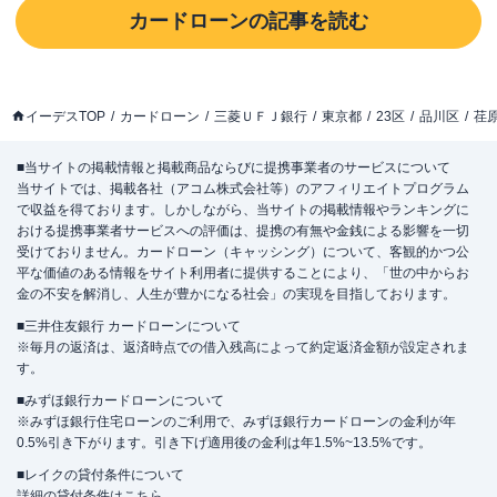
カードローン
の記事を読む
イーデスTOP
カードローン
三菱ＵＦＪ銀行
東京都
23区
品川区
荏
■当サイトの掲載情報と掲載商品ならびに提携事業者のサービスについて
当サイトでは、掲載各社（アコム株式会社等）のアフィリエイトプログラム
で収益を得ております。しかしながら、当サイトの掲載情報やランキングに
おける提携事業者サービスへの評価は、提携の有無や金銭による影響を一切
受けておりません。カードローン（キャッシング）について、客観的かつ公
平な価値のある情報をサイト利用者に提供することにより、「世の中からお
金の不安を解消し、人生が豊かになる社会」の実現を目指しております。
■三井住友銀行 カードローンについて
※毎月の返済は、返済時点での借入残高によって約定返済金額が設定されま
す。
■みずほ銀行カードローンについて
※みずほ銀行住宅ローンのご利用で、みずほ銀行カードローンの金利が年
0.5%引き下がります。引き下げ適用後の金利は年1.5%~13.5%です。
■レイクの貸付条件について
詳細の貸付条件は
こちら