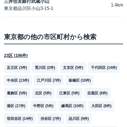
三井住友銀行武蔵小山
1.4km
東京都品川区小山3-15-1
東京都
の他の市区町村から検索
23区
(
196
件)
足立区
(
3
件)
荒川区
(
2
件)
文京区
(
5
件)
千代田区
(
14
件)
中央区
(
13
件)
江戸川区
(
7
件)
板橋区
(
10
件)
葛飾区
(
5
件)
北区
(
5
件)
江東区
(
5
件)
目黒区
(
8
件)
港区
(
17
件)
中野区
(
5
件)
練馬区
(
10
件)
大田区
(
8
件)
世田谷区
(
14
件)
渋谷区
(
7
件)
品川区
(
9
件)