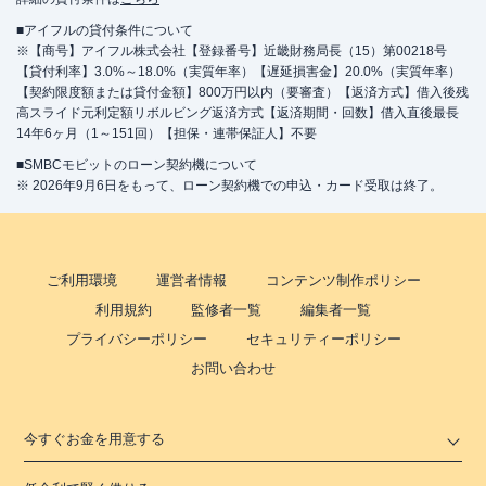
■アイフルの貸付条件について
※【商号】アイフル株式会社【登録番号】近畿財務局長（15）第00218号
【貸付利率】3.0%～18.0%（実質年率）【遅延損害金】20.0%（実質年率）
【契約限度額または貸付金額】800万円以内（要審査）【返済方式】借入後残
高スライド元利定額リボルビング返済方式【返済期間・回数】借入直後最長
14年6ヶ月（1～151回）【担保・連帯保証人】不要
■SMBCモビットのローン契約機について
※ 2026年9月6日をもって、ローン契約機での申込・カード受取は終了。
ご利用環境
運営者情報
コンテンツ制作ポリシー
利用規約
監修者一覧
編集者一覧
プライバシーポリシー
セキュリティーポリシー
お問い合わせ
今すぐお金を用意する