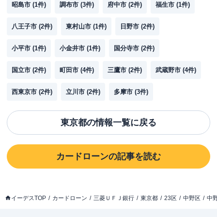
昭島市
(
1
件)
調布市
(
3
件)
府中市
(
2
件)
福生市
(
1
件)
八王子市
(
2
件)
東村山市
(
1
件)
日野市
(
2
件)
小平市
(
1
件)
小金井市
(
1
件)
国分寺市
(
2
件)
国立市
(
2
件)
町田市
(
4
件)
三鷹市
(
2
件)
武蔵野市
(
4
件)
西東京市
(
2
件)
立川市
(
2
件)
多摩市
(
3
件)
東京都
の情報一覧に戻る
カードローン
の記事を読む
イーデスTOP
カードローン
三菱ＵＦＪ銀行
東京都
23区
中野区
中