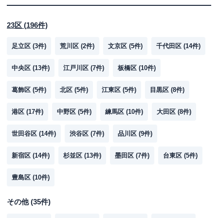
23区
(
196
件)
足立区
(
3
件)
荒川区
(
2
件)
文京区
(
5
件)
千代田区
(
14
件)
中央区
(
13
件)
江戸川区
(
7
件)
板橋区
(
10
件)
葛飾区
(
5
件)
北区
(
5
件)
江東区
(
5
件)
目黒区
(
8
件)
港区
(
17
件)
中野区
(
5
件)
練馬区
(
10
件)
大田区
(
8
件)
世田谷区
(
14
件)
渋谷区
(
7
件)
品川区
(
9
件)
新宿区
(
14
件)
杉並区
(
13
件)
墨田区
(
7
件)
台東区
(
5
件)
豊島区
(
10
件)
その他
(
35
件)