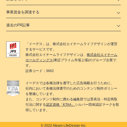
事業資金を調達する
過去のPR記事
「
イーデス
」は、
株式会社エイチームライフデザイン
が運営
するサービスです。
株式会社エイチームライフデザイン
は、
株式会社エイチーム
ホールディングス
(東証プライム市場上場)のグループ企業で
す。
証券コード：3662
イーデス
では各種法律を遵守した広告掲載を行うために、
社内において各種法律遵守のためのコンテンツ制作ポリシー
を整備しています。
また、コンテンツ制作に携わる編集部では景表法・特定商取
引法に関する
認定資格「KTAA」
シルバー団体認証マークを取
得しています。
© 2022 Ateam LifeDesign Inc.