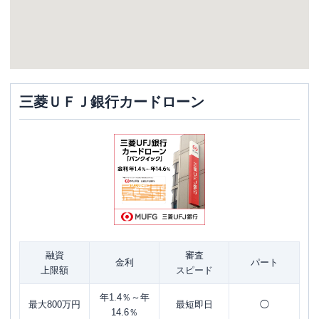
三菱ＵＦＪ銀行カードローン
融資
審査
金利
パート
上限額
スピード
年1.4％～年
最大800万円
最短即日
◯
14.6％