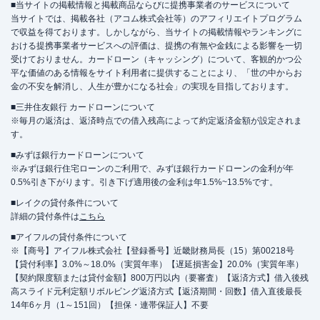
■当サイトの掲載情報と掲載商品ならびに提携事業者のサービスについて
当サイトでは、掲載各社（アコム株式会社等）のアフィリエイトプログラム
で収益を得ております。しかしながら、当サイトの掲載情報やランキングに
おける提携事業者サービスへの評価は、提携の有無や金銭による影響を一切
受けておりません。カードローン（キャッシング）について、客観的かつ公
平な価値のある情報をサイト利用者に提供することにより、「世の中からお
金の不安を解消し、人生が豊かになる社会」の実現を目指しております。
■三井住友銀行 カードローンについて
※毎月の返済は、返済時点での借入残高によって約定返済金額が設定されま
す。
■みずほ銀行カードローンについて
※みずほ銀行住宅ローンのご利用で、みずほ銀行カードローンの金利が年
0.5%引き下がります。引き下げ適用後の金利は年1.5%~13.5%です。
■レイクの貸付条件について
詳細の貸付条件は
こちら
■アイフルの貸付条件について
※【商号】アイフル株式会社【登録番号】近畿財務局長（15）第00218号
【貸付利率】3.0%～18.0%（実質年率）【遅延損害金】20.0%（実質年率）
【契約限度額または貸付金額】800万円以内（要審査）【返済方式】借入後残
高スライド元利定額リボルビング返済方式【返済期間・回数】借入直後最長
14年6ヶ月（1～151回）【担保・連帯保証人】不要