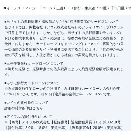
イーデスTOP
カードローン
三菱ＵＦＪ銀行
東京都
23区
千代田区
■当サイトの掲載情報と掲載商品ならびに提携事業者のサービスについて
当サイトでは、掲載各社（アコム株式会社等）のアフィリエイトプログラム
で収益を得ております。しかしながら、当サイトの掲載情報やランキングに
おける提携事業者サービスへの評価は、提携の有無や金銭による影響を一切
受けておりません。カードローン（キャッシング）について、客観的かつ公
平な価値のある情報をサイト利用者に提供することにより、「世の中からお
金の不安を解消し、人生が豊かになる社会」の実現を目指しております。
■三井住友銀行 カードローンについて
※毎月の返済は、返済時点での借入残高によって約定返済金額が設定されま
す。
■みずほ銀行カードローンについて
※みずほ銀行住宅ローンのご利用で、みずほ銀行カードローンの金利が年
0.5%引き下がります。引き下げ適用後の金利は年1.5%~13.5%です。
■レイクの貸付条件について
詳細の貸付条件は
こちら
■アイフルの貸付条件について
※【商号】アイフル株式会社【登録番号】近畿財務局長（15）第00218号
【貸付利率】3.0%～18.0%（実質年率）【遅延損害金】20.0%（実質年率）