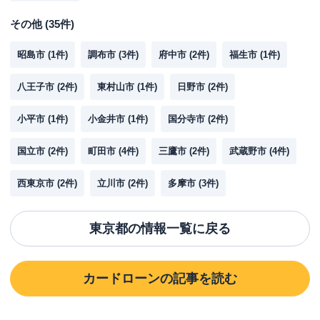
その他
(
35
件)
昭島市
(
1
件)
調布市
(
3
件)
府中市
(
2
件)
福生市
(
1
件)
八王子市
(
2
件)
東村山市
(
1
件)
日野市
(
2
件)
小平市
(
1
件)
小金井市
(
1
件)
国分寺市
(
2
件)
国立市
(
2
件)
町田市
(
4
件)
三鷹市
(
2
件)
武蔵野市
(
4
件)
西東京市
(
2
件)
立川市
(
2
件)
多摩市
(
3
件)
東京都
の情報一覧に戻る
カードローン
の記事を読む