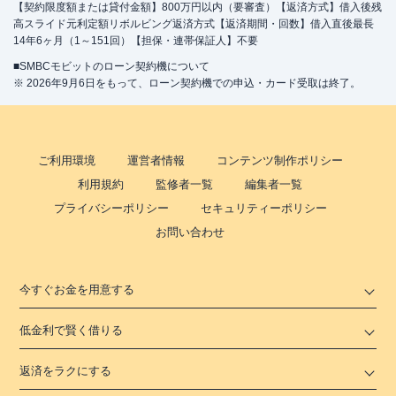
【契約限度額または貸付金額】800万円以内（要審査）【返済方式】借入後残
高スライド元利定額リボルビング返済方式【返済期間・回数】借入直後最長
14年6ヶ月（1～151回）【担保・連帯保証人】不要
■SMBCモビットのローン契約機について
※ 2026年9月6日をもって、ローン契約機での申込・カード受取は終了。
ご利用環境
運営者情報
コンテンツ制作ポリシー
利用規約
監修者一覧
編集者一覧
プライバシーポリシー
セキュリティーポリシー
お問い合わせ
今すぐお金を用意する
低金利で賢く借りる
返済をラクにする