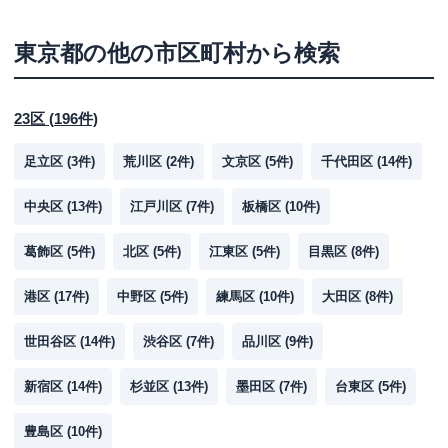
東京都
の他の市区町村から検索
23区
(
196
件)
足立区
(
3
件)
荒川区
(
2
件)
文京区
(
5
件)
千代田区
(
14
件)
中央区
(
13
件)
江戸川区
(
7
件)
板橋区
(
10
件)
葛飾区
(
5
件)
北区
(
5
件)
江東区
(
5
件)
目黒区
(
8
件)
港区
(
17
件)
中野区
(
5
件)
練馬区
(
10
件)
大田区
(
8
件)
世田谷区
(
14
件)
渋谷区
(
7
件)
品川区
(
9
件)
新宿区
(
14
件)
杉並区
(
13
件)
墨田区
(
7
件)
台東区
(
5
件)
豊島区
(
10
件)