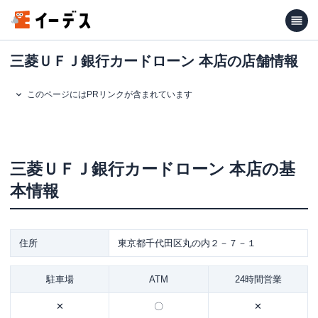
三菱ＵＦＪ銀行カードローン 本店の店舗情報
このページにはPRリンクが含まれています
三菱ＵＦＪ銀行カードローン
本店
の基
本情報
住所
東京都千代田区丸の内２－７－１
駐車場
ATM
24時間営業
✕
〇
✕