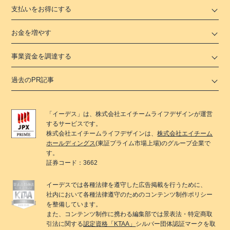
支払いをお得にする
お金を増やす
事業資金を調達する
過去のPR記事
「
イーデス
」は、
株式会社エイチームライフデザイン
が運営
するサービスです。
株式会社エイチームライフデザイン
は、
株式会社エイチーム
ホールディングス
(東証プライム市場上場)のグループ企業で
す。
証券コード：3662
イーデス
では各種法律を遵守した広告掲載を行うために、
社内において各種法律遵守のためのコンテンツ制作ポリシー
を整備しています。
また、コンテンツ制作に携わる編集部では景表法・特定商取
引法に関する
認定資格「KTAA」
シルバー団体認証マークを取