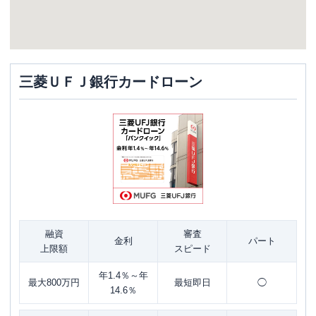
三菱ＵＦＪ銀行カードローン
融資
審査
金利
パート
上限額
スピード
年1.4％～年
最大800万円
最短即日
◯
14.6％