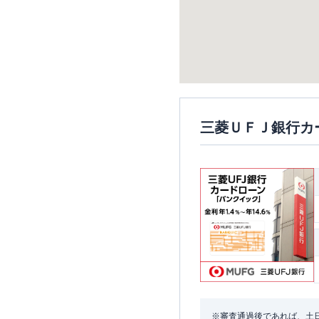
三菱ＵＦＪ銀行カ
※審査通過後であれば、土