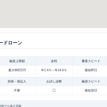
ードローン
融資
上限額
金利
審査
スピード
最大800万円
年1.4％～年14.6％
最短即日
担保・
保証人
お試し
診断
融資
スピード
不要
◯
最短翌日
日祝でも借入可能