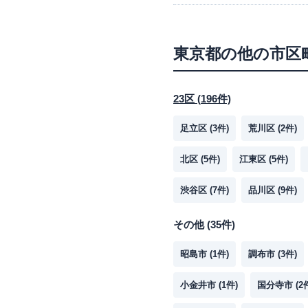
東京都
の他の市区
23区
(
196
件)
足立区
(
3
件)
荒川区
(
2
件)
北区
(
5
件)
江東区
(
5
件)
渋谷区
(
7
件)
品川区
(
9
件)
その他
(
35
件)
昭島市
(
1
件)
調布市
(
3
件)
小金井市
(
1
件)
国分寺市
(
2