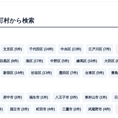
町村から検索
文京区
(
5
件)
千代田区
(
14
件)
中央区
(
13
件)
江戸川区
(
7
件)
目黒区
(
8
件)
港区
(
17
件)
中野区
(
5
件)
練馬区
(
10
件)
大田区
(
新宿区
(
14
件)
杉並区
(
13
件)
墨田区
(
7
件)
台東区
(
5
件)
豊島
府中市
(
2
件)
福生市
(
1
件)
八王子市
(
2
件)
東村山市
(
1
件)
日
件)
国立市
(
2
件)
町田市
(
4
件)
三鷹市
(
2
件)
武蔵野市
(
4
件)