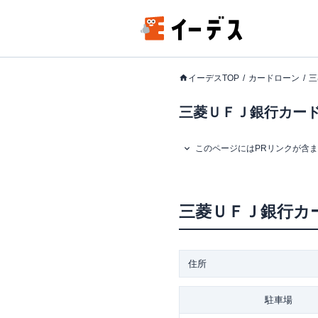
イーデスTOP
カードローン
三
三菱ＵＦＪ銀行カード
このページにはPRリンクが含
三菱ＵＦＪ銀行カ
住所
駐車場