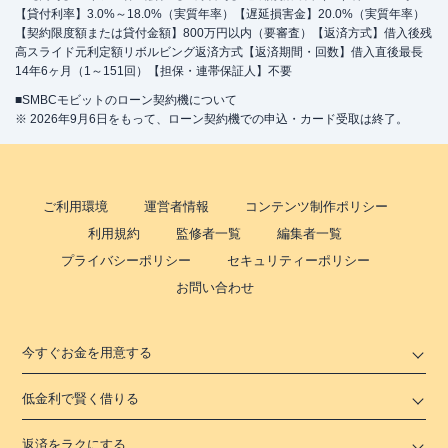
【貸付利率】3.0%～18.0%（実質年率）【遅延損害金】20.0%（実質年率）
【契約限度額または貸付金額】800万円以内（要審査）【返済方式】借入後残
高スライド元利定額リボルビング返済方式【返済期間・回数】借入直後最長
14年6ヶ月（1～151回）【担保・連帯保証人】不要
■SMBCモビットのローン契約機について
※ 2026年9月6日をもって、ローン契約機での申込・カード受取は終了。
ご利用環境
運営者情報
コンテンツ制作ポリシー
利用規約
監修者一覧
編集者一覧
プライバシーポリシー
セキュリティーポリシー
お問い合わせ
今すぐお金を用意する
低金利で賢く借りる
返済をラクにする