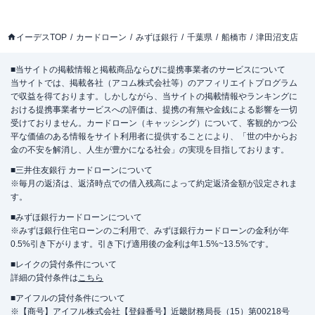
イーデスTOP
カードローン
みずほ銀行
千葉県
船橋市
津田沼支店
■当サイトの掲載情報と掲載商品ならびに提携事業者のサービスについて
当サイトでは、掲載各社（アコム株式会社等）のアフィリエイトプログラム
で収益を得ております。しかしながら、当サイトの掲載情報やランキングに
おける提携事業者サービスへの評価は、提携の有無や金銭による影響を一切
受けておりません。カードローン（キャッシング）について、客観的かつ公
平な価値のある情報をサイト利用者に提供することにより、「世の中からお
金の不安を解消し、人生が豊かになる社会」の実現を目指しております。
■三井住友銀行 カードローンについて
※毎月の返済は、返済時点での借入残高によって約定返済金額が設定されま
す。
■みずほ銀行カードローンについて
※みずほ銀行住宅ローンのご利用で、みずほ銀行カードローンの金利が年
0.5%引き下がります。引き下げ適用後の金利は年1.5%~13.5%です。
■レイクの貸付条件について
詳細の貸付条件は
こちら
■アイフルの貸付条件について
※【商号】アイフル株式会社【登録番号】近畿財務局長（15）第00218号