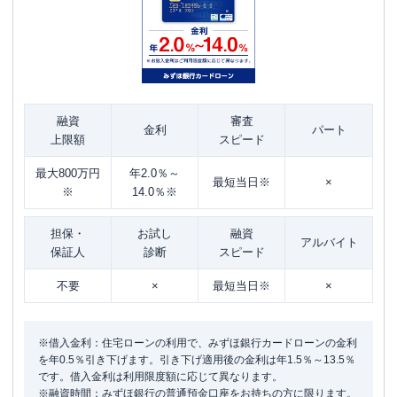
融資
審査
金利
パート
上限額
スピード
最大800万円
年2.0％～
最短当日※
×
※
14.0％※
担保・
お試し
融資
アルバイト
保証人
診断
スピード
不要
×
最短当日※
×
※借入金利：住宅ローンの利用で、みずほ銀行カードローンの金利
を年0.5％引き下げます。引き下げ適用後の金利は年1.5％～13.5％
です。借入金利は利用限度額に応じて異なります。
※融資時間：みずほ銀行の普通預金口座をお持ちの方に限ります。