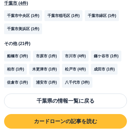
千葉市
(
4
件)
千葉市中央区
(
1
件)
千葉市稲毛区
(
1
件)
千葉市緑区
(
1
件)
千葉市美浜区
(
1
件)
その他
(
21
件)
船橋市
(
3
件)
市原市
(
1
件)
市川市
(
4
件)
鎌ケ谷市
(
1
件)
柏市
(
1
件)
木更津市
(
1
件)
松戸市
(
4
件)
成田市
(
1
件)
佐倉市
(
1
件)
浦安市
(
1
件)
八千代市
(
3
件)
千葉県
の情報一覧に戻る
カードローン
の記事を読む