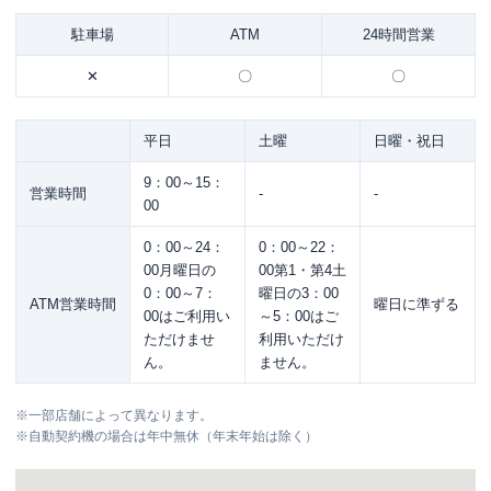
駐車場
ATM
24時間営業
✕
〇
〇
平日
土曜
日曜・祝日
9：00～15：
営業時間
-
-
00
0：00～24：
0：00～22：
00月曜日の
00第1・第4土
0：00～7：
曜日の3：00
ATM営業時間
曜日に準ずる
00はご利用い
～5：00はご
ただけませ
利用いただけ
ん。
ません。
※
一部店舗によって異なります。
※
自動契約機の場合は年中無休（年末年始は除く）