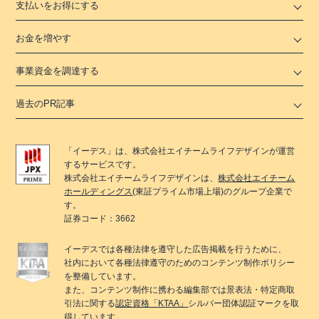
支払いをお得にする
お金を増やす
事業資金を調達する
過去のPR記事
「
イーデス
」は、
株式会社エイチームライフデザイン
が運営
するサービスです。
株式会社エイチームライフデザイン
は、
株式会社エイチーム
ホールディングス
(東証プライム市場上場)のグループ企業で
す。
証券コード：3662
イーデス
では各種法律を遵守した広告掲載を行うために、
社内において各種法律遵守のためのコンテンツ制作ポリシー
を整備しています。
また、コンテンツ制作に携わる編集部では景表法・特定商取
引法に関する
認定資格「KTAA」
シルバー団体認証マークを取
得しています。