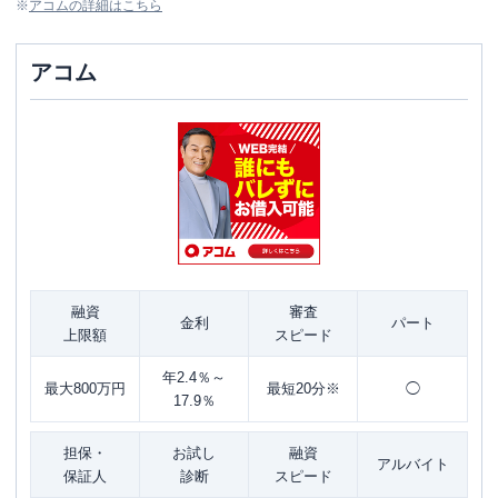
※
アコム
の詳細はこちら
アコム
融資
審査
金利
パート
上限額
スピード
年2.4％～
最大800万円
最短20分※
◯
17.9％
担保・
お試し
融資
アルバイト
保証人
診断
スピード