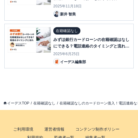
2025年11月18日
新井 智美
在籍確認なし
みずほ銀行カードローンの在籍確認はなし
にできる？電話連絡のタイミングと流れを
解説
2025年6月25日
イーデス編集部
イーデスTOP
在籍確認なし
在籍確認なしのカードローン借入！電話連絡な
ご利用環境
運営者情報
コンテンツ制作ポリシー
利用規約
監修者一覧
編集者一覧