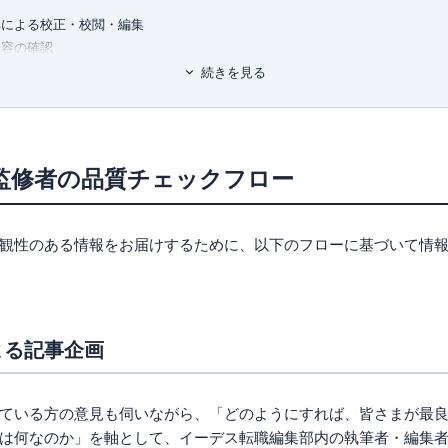
部による校正・校閲・編集
内容の確認
る情報の定期更新
続きを見る
問い合わせ・編集依頼
、情報の比較ルール
の確認
監修者の品質チェックフロー
係性がないことの確認
事案がないことの確認
観性のある情報をお届けするために、以下のフローに基づいて情
・規約等
よる記事企画
ている方の意見も伺いながら、「どのようにすれば、皆さまが最
は何なのか」を軸として、イーデス転職編集部内の執筆者・編集