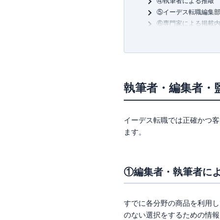
④執筆者による推敲
⑤イーデス転職編集
⑥専門家による掲載
⑦サイト運営者によ
掲載情報に関するお
掲載サービスや企業
提携事業者の安全性
執筆者・編集者・
反社会的勢力との関
過去に問題となった
イーデス転職では正確かつ客
広告掲載について
ます。
上記以外の重要情報
①編集者・執筆者に
すでに各分野の商品を利用し
のない選択をするための情報