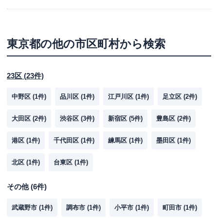
東京都
の他の市区町村から検索
23区
(
23
件)
中野区
(
1
件)
品川区
(
1
件)
江戸川区
(
1
件)
足立区
(
2
件)
大田区
(
2
件)
渋谷区
(
3
件)
新宿区
(
5
件)
豊島区
(
2
件)
港区
(
1
件)
千代田区
(
1
件)
練馬区
(
1
件)
墨田区
(
1
件)
北区
(
1
件)
台東区
(
1
件)
その他
(
6
件)
武蔵野市
(
1
件)
調布市
(
1
件)
小平市
(
1
件)
町田市
(
1
件)