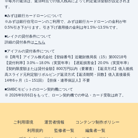
※毎月の返済は、返済時点での借入残高によって約定返済金額が設定されま
す。
■みずほ銀行カードローンについて
※みずほ銀行住宅ローンのご利用で、みずほ銀行カードローンの金利が年
0.5%引き下がります。引き下げ適用後の金利は年1.5%~13.5%です。
■レイクの貸付条件について
詳細の貸付条件は
こちら
■アイフルの貸付条件について
※【商号】アイフル株式会社【登録番号】近畿財務局長（15）第00218号
【貸付利率】3.0%～18.0%（実質年率）【遅延損害金】20.0%（実質年率）
【契約限度額または貸付金額】800万円以内（要審査）【返済方式】借入後残
高スライド元利定額リボルビング返済方式【返済期間・回数】借入直後最長
14年6ヶ月（1～151回）【担保・連帯保証人】不要
■SMBCモビットのローン契約機について
※ 2026年9月6日をもって、ローン契約機での申込・カード受取は終了。
ご利用環境
運営者情報
コンテンツ制作ポリシー
利用規約
監修者一覧
編集者一覧