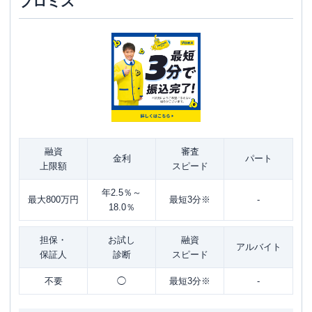
プロミス
融資
審査
金利
パート
上限額
スピード
年2.5％～
最大800万円
最短3分※
-
18.0％
担保・
お試し
融資
アルバイト
保証人
診断
スピード
不要
◯
最短3分※
-