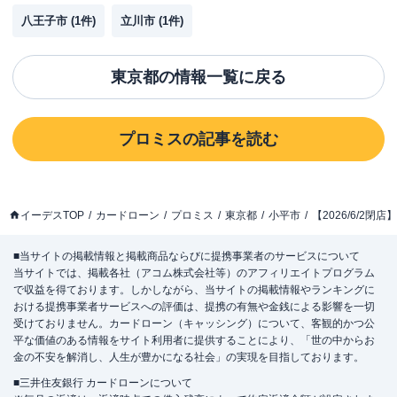
八王子市
(
1
件)
立川市
(
1
件)
東京都
の情報一覧に戻る
プロミス
の記事を読む
イーデスTOP
カードローン
プロミス
東京都
小平市
【2026/6/2
■当サイトの掲載情報と掲載商品ならびに提携事業者のサービスについて
当サイトでは、掲載各社（アコム株式会社等）のアフィリエイトプログラム
で収益を得ております。しかしながら、当サイトの掲載情報やランキングに
おける提携事業者サービスへの評価は、提携の有無や金銭による影響を一切
受けておりません。カードローン（キャッシング）について、客観的かつ公
平な価値のある情報をサイト利用者に提供することにより、「世の中からお
金の不安を解消し、人生が豊かになる社会」の実現を目指しております。
■三井住友銀行 カードローンについて