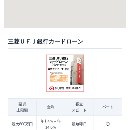
三菱ＵＦＪ銀行カードローン
融資
審査
金利
パート
上限額
スピード
年1.4％～年
最大800万円
最短即日
◯
14.6％