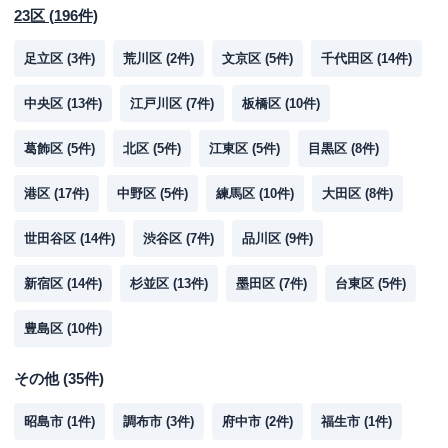
23区
(
196
件)
足立区
(
3
件)
荒川区
(
2
件)
文京区
(
5
件)
千代田区
(
14
件)
中央区
(
13
件)
江戸川区
(
7
件)
板橋区
(
10
件)
葛飾区
(
5
件)
北区
(
5
件)
江東区
(
5
件)
目黒区
(
8
件)
港区
(
17
件)
中野区
(
5
件)
練馬区
(
10
件)
大田区
(
8
件)
世田谷区
(
14
件)
渋谷区
(
7
件)
品川区
(
9
件)
新宿区
(
14
件)
杉並区
(
13
件)
墨田区
(
7
件)
台東区
(
5
件)
豊島区
(
10
件)
その他
(
35
件)
昭島市
(
1
件)
調布市
(
3
件)
府中市
(
2
件)
福生市
(
1
件)