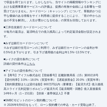
で収益を得ております。しかしながら、当サイトの掲載情報やランキングに
おける提携事業者サービスへの評価は、提携の有無や金銭による影響を一切
受けておりません。カードローン（キャッシング）について、客観的かつ公
平な価値のある情報をサイト利用者に提供することにより、「世の中からお
金の不安を解消し、人生が豊かになる社会」の実現を目指しております。
■三井住友銀行 カードローンについて
※毎月の返済は、返済時点での借入残高によって約定返済金額が設定されま
す。
■みずほ銀行カードローンについて
※みずほ銀行住宅ローンのご利用で、みずほ銀行カードローンの金利が年
0.5%引き下がります。引き下げ適用後の金利は年1.5%~13.5%です。
■レイクの貸付条件について
詳細の貸付条件は
こちら
■アイフルの貸付条件について
※【商号】アイフル株式会社【登録番号】近畿財務局長（15）第00218号
【貸付利率】3.0%～18.0%（実質年率）【遅延損害金】20.0%（実質年率）
【契約限度額または貸付金額】800万円以内（要審査）【返済方式】借入後残
高スライド元利定額リボルビング返済方式【返済期間・回数】借入直後最長
14年6ヶ月（1～151回）【担保・連帯保証人】不要
■SMBCモビットのローン契約機について
※ 2026年9月6日をもって、ローン契約機での申込・カード受取は終了。