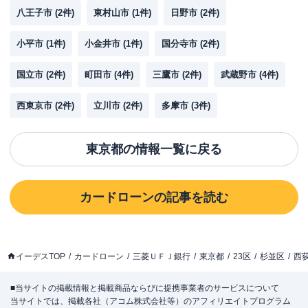
八王子市
(
2
件)
東村山市
(
1
件)
日野市
(
2
件)
小平市
(
1
件)
小金井市
(
1
件)
国分寺市
(
2
件)
国立市
(
2
件)
町田市
(
4
件)
三鷹市
(
2
件)
武蔵野市
(
4
件)
西東京市
(
2
件)
立川市
(
2
件)
多摩市
(
3
件)
東京都
の情報一覧に戻る
カードローン
の記事を読む
イーデスTOP
カードローン
三菱ＵＦＪ銀行
東京都
23区
杉並区
西
■当サイトの掲載情報と掲載商品ならびに提携事業者のサービスについて
当サイトでは、掲載各社（アコム株式会社等）のアフィリエイトプログラム