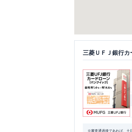
三菱ＵＦＪ銀行カ
※審査通過後であれば、土