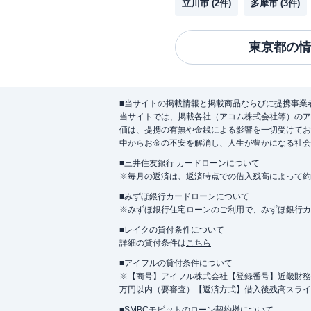
立川市
(
2
件)
多摩市
(
3
件)
東京都
の情
■当サイトの掲載情報と掲載商品ならびに提携事業
当サイトでは、掲載各社（アコム株式会社等）のア
価は、提携の有無や金銭による影響を一切受けてお
中からお金の不安を解消し、人生が豊かになる社会
■三井住友銀行 カードローンについて
※毎月の返済は、返済時点での借入残高によって約
■みずほ銀行カードローンについて
※みずほ銀行住宅ローンのご利用で、みずほ銀行カード
■レイクの貸付条件について
詳細の貸付条件は
こちら
■アイフルの貸付条件について
※【商号】アイフル株式会社【登録番号】近畿財務局長
万円以内（要審査）【返済方式】借入後残高スライ
■SMBCモビットのローン契約機について