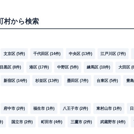
町村から検索
文京区
(
5
件)
千代田区
(
14
件)
中央区
(
13
件)
江戸川区
(
7
件)
目黒区
(
8
件)
港区
(
17
件)
中野区
(
5
件)
練馬区
(
10
件)
大田区
(
新宿区
(
14
件)
杉並区
(
13
件)
墨田区
(
7
件)
台東区
(
5
件)
豊島
府中市
(
2
件)
福生市
(
1
件)
八王子市
(
2
件)
東村山市
(
1
件)
日
件)
国立市
(
2
件)
町田市
(
4
件)
三鷹市
(
2
件)
武蔵野市
(
4
件)