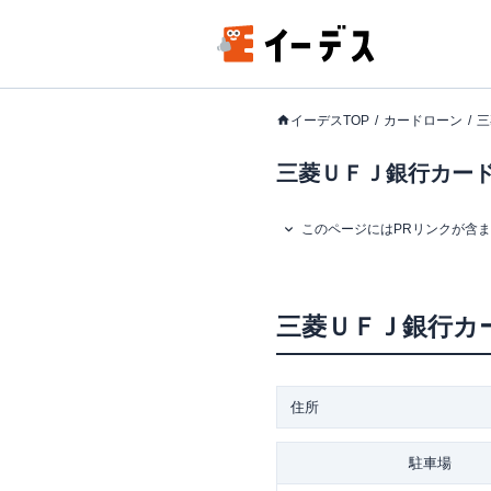
イーデスTOP
カードローン
三
三菱ＵＦＪ銀行カード
このページにはPRリンクが含
三菱ＵＦＪ銀行カ
住所
駐車場