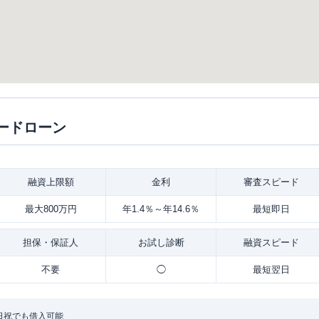
ードローン
融資
上限額
金利
審査
スピード
最大800万円
年1.4％～年14.6％
最短即日
担保・
保証人
お試し
診断
融資
スピード
不要
◯
最短翌日
日祝でも借入可能