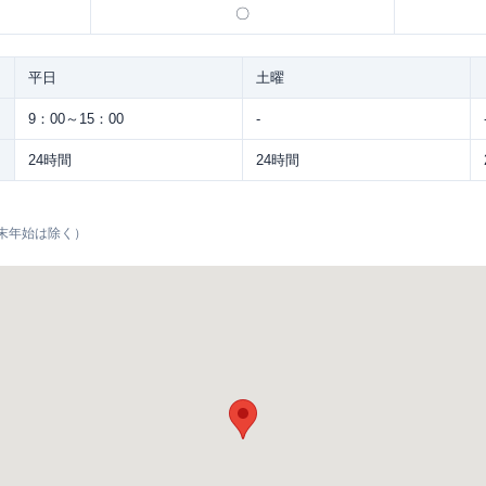
〇
平日
土曜
9：00～15：00
-
24時間
24時間
末年始は除く）