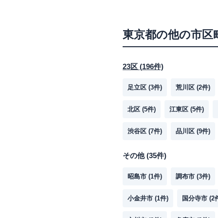
東京都
の他の市区
23区
(
196
件)
足立区
(
3
件)
荒川区
(
2
件)
北区
(
5
件)
江東区
(
5
件)
渋谷区
(
7
件)
品川区
(
9
件)
その他
(
35
件)
昭島市
(
1
件)
調布市
(
3
件)
小金井市
(
1
件)
国分寺市
(
2