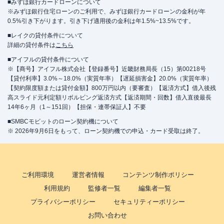
■みずほ銀行カードローンについて
※みずほ銀行住宅ローンのご利用で、みずほ銀行カードローンの金利が年
0.5%引き下がります。引き下げ適用後の金利は年1.5%~13.5%です。
■レイクの貸付条件について
詳細の貸付条件は
こちら
■アイフルの貸付条件について
※【商号】アイフル株式会社【登録番号】近畿財務局長（15）第00218号
【貸付利率】3.0%～18.0%（実質年率）【遅延損害金】20.0%（実質年率）
【契約限度額または貸付金額】800万円以内（要審査）【返済方式】借入後残
高スライド元利定額リボルビング返済方式【返済期間・回数】借入直後最長
14年6ヶ月（1～151回）【担保・連帯保証人】不要
■SMBCモビットのローン契約機について
※ 2026年9月6日をもって、ローン契約機での申込・カード受取は終了。
ご利用環境
運営者情報
コンテンツ制作ポリシー
利用規約
監修者一覧
編集者一覧
プライバシーポリシー
セキュリティーポリシー
お問い合わせ