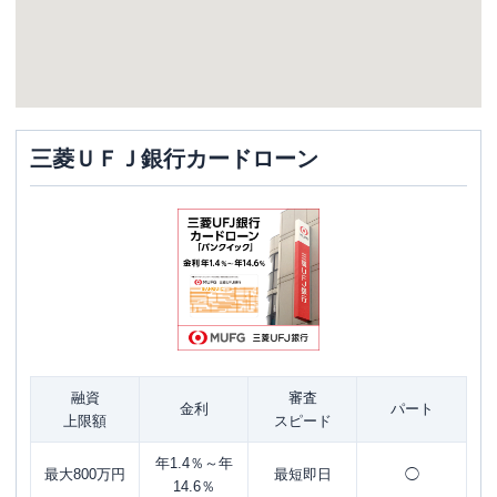
三菱ＵＦＪ銀行カードローン
融資
審査
金利
パート
上限額
スピード
年1.4％～年
最大800万円
最短即日
◯
14.6％