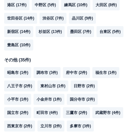
港区
(
17
件)
中野区
(
5
件)
練馬区
(
10
件)
大田区
(
8
件)
世田谷区
(
14
件)
渋谷区
(
7
件)
品川区
(
9
件)
新宿区
(
14
件)
杉並区
(
13
件)
墨田区
(
7
件)
台東区
(
5
件)
豊島区
(
10
件)
その他
(
35
件)
昭島市
(
1
件)
調布市
(
3
件)
府中市
(
2
件)
福生市
(
1
件)
八王子市
(
2
件)
東村山市
(
1
件)
日野市
(
2
件)
小平市
(
1
件)
小金井市
(
1
件)
国分寺市
(
2
件)
国立市
(
2
件)
町田市
(
4
件)
三鷹市
(
2
件)
武蔵野市
(
4
件)
西東京市
(
2
件)
立川市
(
2
件)
多摩市
(
3
件)