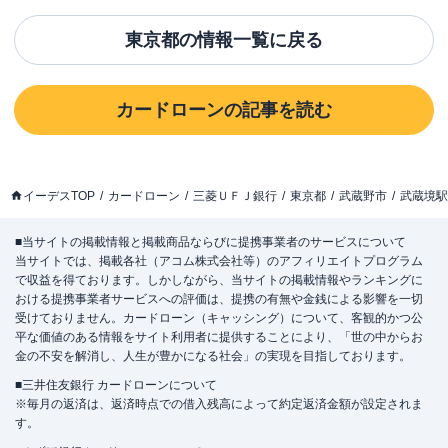
東京都
の情報一覧に戻る
カードローン
の記事を読む
イーデスTOP
カードローン
三菱ＵＦＪ銀行
東京都
武蔵野市
武蔵境駅
■当サイトの掲載情報と掲載商品ならびに提携事業者のサービスについて
当サイトでは、掲載各社（アコム株式会社等）のアフィリエイトプログラム
で収益を得ております。しかしながら、当サイトの掲載情報やランキングに
おける提携事業者サービスへの評価は、提携の有無や金銭による影響を一切
受けておりません。カードローン（キャッシング）について、客観的かつ公
平な価値のある情報をサイト利用者に提供することにより、「世の中からお
金の不安を解消し、人生が豊かになる社会」の実現を目指しております。
■三井住友銀行 カードローンについて
※毎月の返済は、返済時点での借入残高によって約定返済金額が設定されま
す。