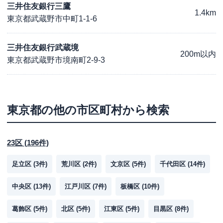
三井住友銀行三鷹
1.4km
東京都武蔵野市中町1-1-6
三井住友銀行武蔵境
200m以内
東京都武蔵野市境南町2-9-3
東京都
の他の市区町村から検索
23区
(
196
件)
足立区
(
3
件)
荒川区
(
2
件)
文京区
(
5
件)
千代田区
(
14
件)
中央区
(
13
件)
江戸川区
(
7
件)
板橋区
(
10
件)
葛飾区
(
5
件)
北区
(
5
件)
江東区
(
5
件)
目黒区
(
8
件)