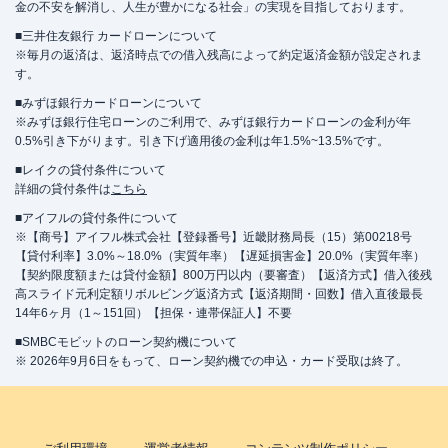
金の不安を解消し、人生が豊かになる社会」の実現を目指しております。
■三井住友銀行 カードローンについて
※毎月の返済は、返済時点での借入残高によって約定返済金額が設定されま
す。
■みずほ銀行カードローンについて
※みずほ銀行住宅ローンのご利用で、みずほ銀行カードローンの金利が年
0.5%引き下がります。引き下げ適用後の金利は年1.5%~13.5%です。
■レイクの貸付条件について
詳細の貸付条件は
こちら
■アイフルの貸付条件について
※【商号】アイフル株式会社【登録番号】近畿財務局長（15）第00218号
【貸付利率】3.0%～18.0%（実質年率）【遅延損害金】20.0%（実質年率）
【契約限度額または貸付金額】800万円以内（要審査）【返済方式】借入後残
高スライド元利定額リボルビング返済方式【返済期間・回数】借入直後最長
14年6ヶ月（1～151回）【担保・連帯保証人】不要
■SMBCモビットのローン契約機について
※ 2026年9月6日をもって、ローン契約機での申込・カード受取は終了。