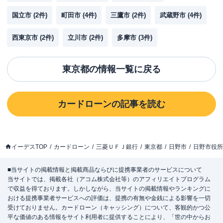
国立市
(
2
件)
町田市
(
4
件)
三鷹市
(
2
件)
武蔵野市
(
4
件)
西東京市
(
2
件)
立川市
(
2
件)
多摩市
(
3
件)
東京都
の情報一覧に戻る
カードローン
の記事を読む
イーデスTOP
カードローン
三菱ＵＦＪ銀行
東京都
日野市
日野市役所
■当サイトの掲載情報と掲載商品ならびに提携事業者のサービスについて
当サイトでは、掲載各社（アコム株式会社等）のアフィリエイトプログラム
で収益を得ております。しかしながら、当サイトの掲載情報やランキングに
おける提携事業者サービスへの評価は、提携の有無や金銭による影響を一切
受けておりません。カードローン（キャッシング）について、客観的かつ公
平な価値のある情報をサイト利用者に提供することにより、「世の中からお