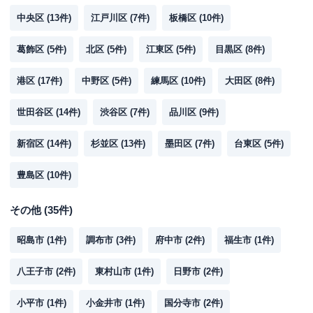
中央区
(
13
件)
江戸川区
(
7
件)
板橋区
(
10
件)
葛飾区
(
5
件)
北区
(
5
件)
江東区
(
5
件)
目黒区
(
8
件)
港区
(
17
件)
中野区
(
5
件)
練馬区
(
10
件)
大田区
(
8
件)
世田谷区
(
14
件)
渋谷区
(
7
件)
品川区
(
9
件)
新宿区
(
14
件)
杉並区
(
13
件)
墨田区
(
7
件)
台東区
(
5
件)
豊島区
(
10
件)
その他
(
35
件)
昭島市
(
1
件)
調布市
(
3
件)
府中市
(
2
件)
福生市
(
1
件)
八王子市
(
2
件)
東村山市
(
1
件)
日野市
(
2
件)
小平市
(
1
件)
小金井市
(
1
件)
国分寺市
(
2
件)