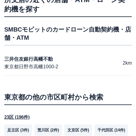
約機を探す
SMBCモビット
のカードローン自動契約機・店
舗・ATM
三井住友銀行高幡不動
2km
東京都日野市高幡1000-2
東京都
の他の市区町村から検索
23区
(
196
件)
足立区
(
3
件)
荒川区
(
2
件)
文京区
(
5
件)
千代田区
(
14
件)