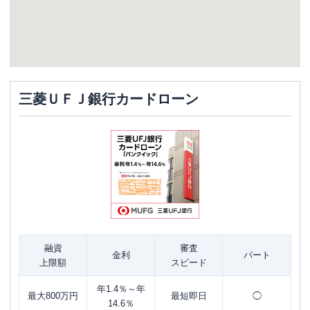
三菱ＵＦＪ銀行カードローン
融資
審査
金利
パート
上限額
スピード
年1.4％～年
最大800万円
最短即日
◯
14.6％