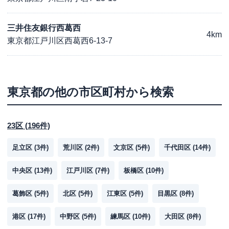
三井住友銀行西葛西
4km
東京都江戸川区西葛西6-13-7
東京都
の他の市区町村から検索
23区
(
196
件)
足立区
(
3
件)
荒川区
(
2
件)
文京区
(
5
件)
千代田区
(
14
件)
中央区
(
13
件)
江戸川区
(
7
件)
板橋区
(
10
件)
葛飾区
(
5
件)
北区
(
5
件)
江東区
(
5
件)
目黒区
(
8
件)
港区
(
17
件)
中野区
(
5
件)
練馬区
(
10
件)
大田区
(
8
件)