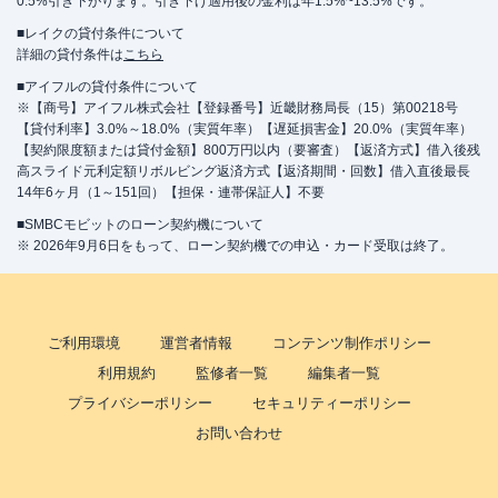
0.5%引き下がります。引き下げ適用後の金利は年1.5%~13.5%です。
■レイクの貸付条件について
詳細の貸付条件は
こちら
■アイフルの貸付条件について
※【商号】アイフル株式会社【登録番号】近畿財務局長（15）第00218号
【貸付利率】3.0%～18.0%（実質年率）【遅延損害金】20.0%（実質年率）
【契約限度額または貸付金額】800万円以内（要審査）【返済方式】借入後残
高スライド元利定額リボルビング返済方式【返済期間・回数】借入直後最長
14年6ヶ月（1～151回）【担保・連帯保証人】不要
■SMBCモビットのローン契約機について
※ 2026年9月6日をもって、ローン契約機での申込・カード受取は終了。
ご利用環境
運営者情報
コンテンツ制作ポリシー
利用規約
監修者一覧
編集者一覧
プライバシーポリシー
セキュリティーポリシー
お問い合わせ