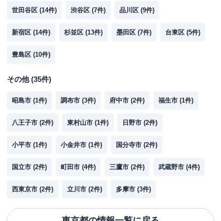
世田谷区
(
14
件)
渋谷区
(
7
件)
品川区
(
9
件)
新宿区
(
14
件)
杉並区
(
13
件)
墨田区
(
7
件)
台東区
(
5
件)
豊島区
(
10
件)
その他
(
35
件)
昭島市
(
1
件)
調布市
(
3
件)
府中市
(
2
件)
福生市
(
1
件)
八王子市
(
2
件)
東村山市
(
1
件)
日野市
(
2
件)
小平市
(
1
件)
小金井市
(
1
件)
国分寺市
(
2
件)
国立市
(
2
件)
町田市
(
4
件)
三鷹市
(
2
件)
武蔵野市
(
4
件)
西東京市
(
2
件)
立川市
(
2
件)
多摩市
(
3
件)
東京都
の情報一覧に戻る