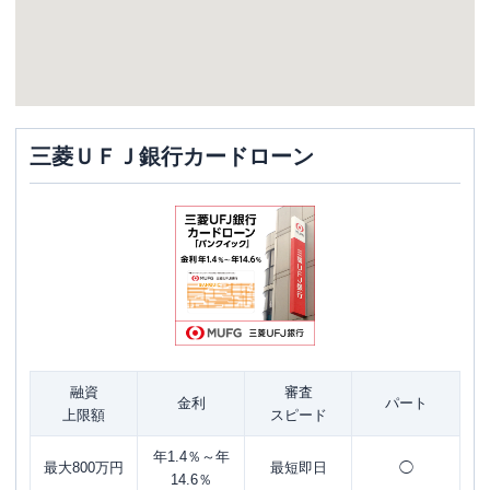
三菱ＵＦＪ銀行カードローン
融資
審査
金利
パート
上限額
スピード
年1.4％～年
最大800万円
最短即日
◯
14.6％