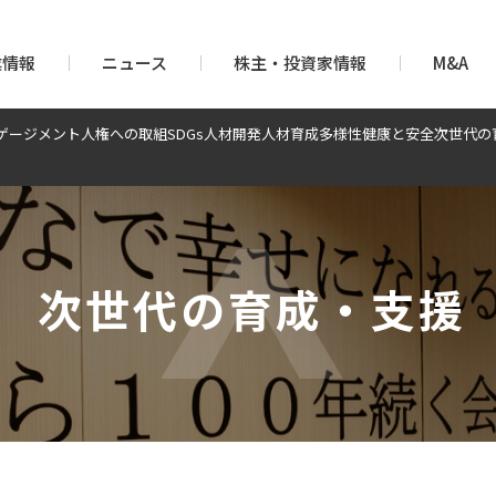
業情報
ニュース
株主・投資家情報
M&A
ゲージメント
人権への取組
SDGs
人材開発
人材育成
多様性
健康と安全
次世代の
次世代の育成・支援