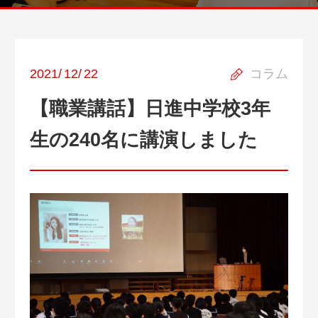
2021
/
12
/
22
コラム
【職業講話】日進中学校3年
生の240名に講演しました