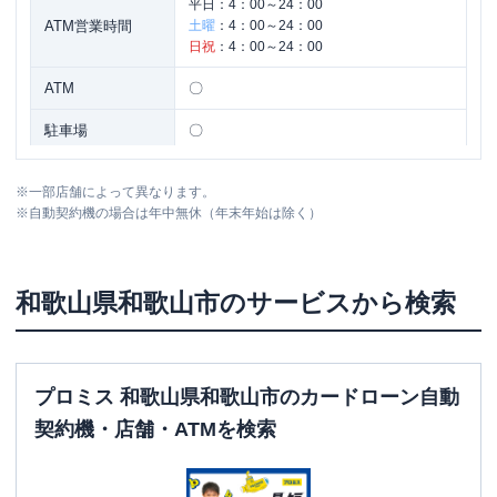
平日：
4：00～24：00
ATM営業時間
土曜
：
4：00～24：00
日祝
：
4：00～24：00
ATM
〇
駐車場
〇
住所
和歌山県和歌山市十番丁１９
※
一部店舗によって異なります。
※
自動契約機の場合は年中無休（年末年始は除く）
和歌山県
和歌山市
のサービスから検索
プロミス 和歌山県和歌山市のカードローン自動
契約機・店舗・ATMを検索