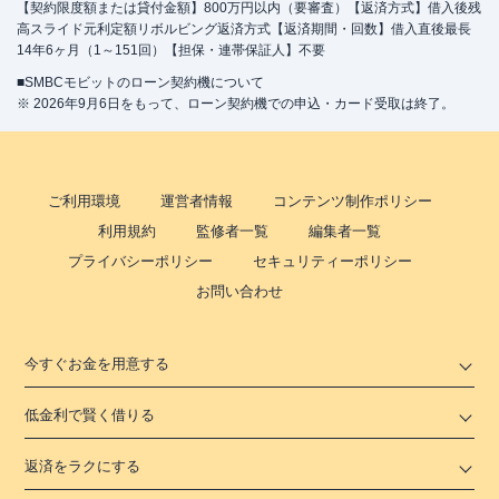
【契約限度額または貸付金額】800万円以内（要審査）【返済方式】借入後残
高スライド元利定額リボルビング返済方式【返済期間・回数】借入直後最長
14年6ヶ月（1～151回）【担保・連帯保証人】不要
■SMBCモビットのローン契約機について
※ 2026年9月6日をもって、ローン契約機での申込・カード受取は終了。
ご利用環境
運営者情報
コンテンツ制作ポリシー
利用規約
監修者一覧
編集者一覧
プライバシーポリシー
セキュリティーポリシー
お問い合わせ
今すぐお金を用意する
低金利で賢く借りる
返済をラクにする