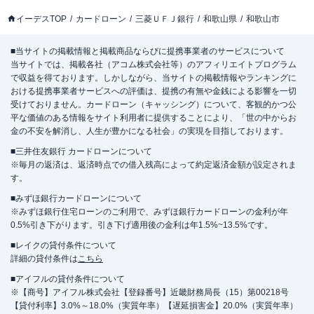
イーデスTOP
カードローン
三菱ＵＦＪ銀行
和歌山県
和歌山市
■当サイトの掲載情報と掲載商品ならびに提携事業者のサービスについて
当サイトでは、掲載各社（アコム株式会社等）のアフィリエイトプログラム
で収益を得ております。しかしながら、当サイトの掲載情報やランキングに
おける提携事業者サービスへの評価は、提携の有無や金銭による影響を一切
受けておりません。カードローン（キャッシング）について、客観的かつ公
平な価値のある情報をサイト利用者に提供することにより、「世の中からお
金の不安を解消し、人生が豊かになる社会」の実現を目指しております。
■三井住友銀行 カードローンについて
※毎月の返済は、返済時点での借入残高によって約定返済金額が設定されま
す。
■みずほ銀行カードローンについて
※みずほ銀行住宅ローンのご利用で、みずほ銀行カードローンの金利が年
0.5%引き下がります。引き下げ適用後の金利は年1.5%~13.5%です。
■レイクの貸付条件について
詳細の貸付条件は
こちら
■アイフルの貸付条件について
※【商号】アイフル株式会社【登録番号】近畿財務局長（15）第00218号
【貸付利率】3.0%～18.0%（実質年率）【遅延損害金】20.0%（実質年率）