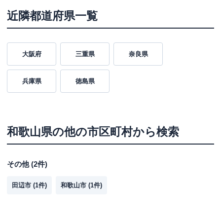
近隣都道府県一覧
大阪府
三重県
奈良県
兵庫県
徳島県
和歌山県
の他の市区町村から検索
その他
(
2
件)
田辺市
(
1
件)
和歌山市
(
1
件)