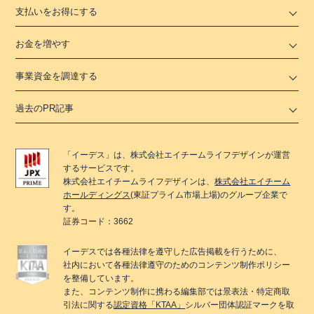
支払いをお得にする
お金を増やす
事業資金を調達する
過去のPR記事
「
イーデス
」は、
株式会社エイチームライフデザイン
が運営
するサービスです。
株式会社エイチームライフデザイン
は、
株式会社エイチーム
ホールディングス
(東証プライム市場上場)のグループ企業で
す。
証券コード：3662
イーデス
では各種法律を遵守した広告掲載を行うために、
社内において各種法律遵守のためのコンテンツ制作ポリシー
を整備しています。
また、コンテンツ制作に携わる編集部では景表法・特定商取
引法に関する
認定資格「KTAA」
シルバー団体認証マークを取