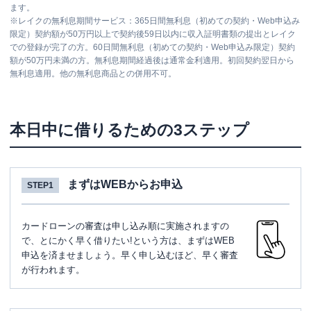
ます。
※
レイクの無利息期間サービス：365日間無利息（初めての契約・Web申込み
限定）契約額が50万円以上で契約後59日以内に収入証明書類の提出とレイク
での登録が完了の方。60日間無利息（初めての契約・Web申込み限定）契約
額が50万円未満の方。無利息期間経過後は通常金利適用。初回契約翌日から
無利息適用。他の無利息商品との併用不可。
本日中に借りるための3ステップ
まずはWEBからお申込
STEP1
カードローンの審査は申し込み順に実施されますの
で、とにかく早く借りたい!という方は、まずはWEB
申込を済ませましょう。早く申し込むほど、早く審査
が行われます。