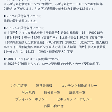
※みずほ銀行住宅ローンのご利用で、みずほ銀行カードローンの金利が年
0.5%引き下がります。引き下げ適用後の金利は年1.5%~13.5%です。
■レイクの貸付条件について
詳細の貸付条件は
こちら
■アイフルの貸付条件について
※【商号】アイフル株式会社【登録番号】近畿財務局長（15）第00218号
【貸付利率】3.0%～18.0%（実質年率）【遅延損害金】20.0%（実質年率）
【契約限度額または貸付金額】800万円以内（要審査）【返済方式】借入後残
高スライド元利定額リボルビング返済方式【返済期間・回数】借入直後最長
14年6ヶ月（1～151回）【担保・連帯保証人】不要
■SMBCモビットのローン契約機について
※ 2026年9月6日をもって、ローン契約機での申込・カード受取は終了。
ご利用環境
運営者情報
コンテンツ制作ポリシー
利用規約
監修者一覧
編集者一覧
プライバシーポリシー
セキュリティーポリシー
お問い合わせ