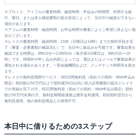
※
プロミス、アイフルの審査時間・融資時間：申込みの時間帯、利用する銀
行、曜日、または本人確認書類の提出状況によって、当日中の融資ができない
場合があります。
※
アコムの審査時間・融資時間：お申込時間や審査によりご希望に添えない場
合がございます。
※
レイクの審査時間・融資時間：21時（日曜日は18時）までの契約手続き完
了（審査・必要書類の確認含む）で、当日中に振込みが可能です。審査結果を
確認できる時間は、8時10分〜21時50分（毎月第3日曜日は、8時10分〜19
時）です。時間外や申し込み内容によっては、電話またはメールで審査結果が
通知される場合があります。一部金融機関および、メンテナンス時間等を除き
ます。
※
レイクの無利息期間サービス：365日間無利息（初めての契約・Web申込み
限定）契約額が50万円以上で契約後59日以内に収入証明書類の提出とレイク
での登録が完了の方。60日間無利息（初めての契約・Web申込み限定）契約
額が50万円未満の方。無利息期間経過後は通常金利適用。初回契約翌日から
無利息適用。他の無利息商品との併用不可。
本日中に借りるための3ステップ