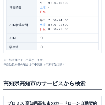
平日：
9：00～15：00
営業時間
土曜
：
-
日祝
：
-
平日：
7：00～24：00
ATM営業時間
土曜
：
8：00～21：00
日祝
：
8：00～21：00
ATM
〇
駐車場
〇
住所
高知県高知市本町1-2-10
※
一部店舗によって異なります。
※
自動契約機の場合は年中無休（年末年始は除く）
高知県
高知市
のサービスから検索
プロミス 高知県高知市のカードローン自動契約