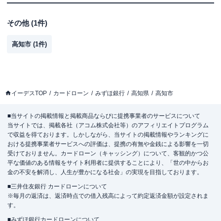
その他
(
1
件)
高知市
(
1
件)
イーデスTOP
カードローン
みずほ銀行
高知県
高知市
■当サイトの掲載情報と掲載商品ならびに提携事業者のサービスについて
当サイトでは、掲載各社（アコム株式会社等）のアフィリエイトプログラム
で収益を得ております。しかしながら、当サイトの掲載情報やランキングに
おける提携事業者サービスへの評価は、提携の有無や金銭による影響を一切
受けておりません。カードローン（キャッシング）について、客観的かつ公
平な価値のある情報をサイト利用者に提供することにより、「世の中からお
金の不安を解消し、人生が豊かになる社会」の実現を目指しております。
■三井住友銀行 カードローンについて
※毎月の返済は、返済時点での借入残高によって約定返済金額が設定されま
す。
■みずほ銀行カードローンについて