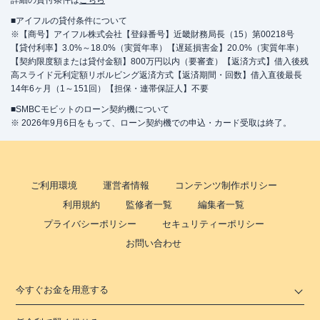
詳細の貸付条件は
こちら
■アイフルの貸付条件について
※【商号】アイフル株式会社【登録番号】近畿財務局長（15）第00218号
【貸付利率】3.0%～18.0%（実質年率）【遅延損害金】20.0%（実質年率）
【契約限度額または貸付金額】800万円以内（要審査）【返済方式】借入後残
高スライド元利定額リボルビング返済方式【返済期間・回数】借入直後最長
14年6ヶ月（1～151回）【担保・連帯保証人】不要
■SMBCモビットのローン契約機について
※ 2026年9月6日をもって、ローン契約機での申込・カード受取は終了。
ご利用環境
運営者情報
コンテンツ制作ポリシー
利用規約
監修者一覧
編集者一覧
プライバシーポリシー
セキュリティーポリシー
お問い合わせ
今すぐお金を用意する