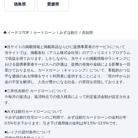
徳島県
愛媛県
イーデスTOP
カードローン
みずほ銀行
高知県
■当サイトの掲載情報と掲載商品ならびに提携事業者のサービスについて
当サイトでは、掲載各社（アコム株式会社等）のアフィリエイトプログラム
で収益を得ております。しかしながら、当サイトの掲載情報やランキングに
おける提携事業者サービスへの評価は、提携の有無や金銭による影響を一切
受けておりません。カードローン（キャッシング）について、客観的かつ公
平な価値のある情報をサイト利用者に提供することにより、「世の中からお
金の不安を解消し、人生が豊かになる社会」の実現を目指しております。
■三井住友銀行 カードローンについて
※毎月の返済は、返済時点での借入残高によって約定返済金額が設定されま
す。
■みずほ銀行カードローンについて
※みずほ銀行住宅ローンのご利用で、みずほ銀行カードローンの金利が年
0.5%引き下がります。引き下げ適用後の金利は年1.5%~13.5%です。
■レイクの貸付条件について