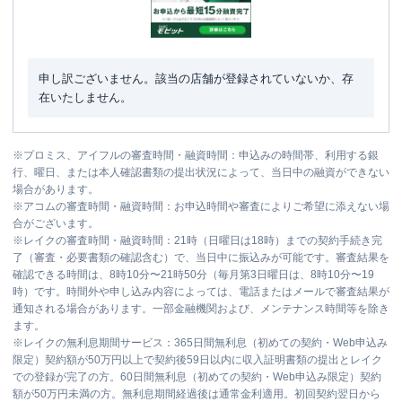
申し訳ございません。該当の店舗が登録されていないか、存
在いたしません。
※
プロミス、アイフルの審査時間・融資時間：申込みの時間帯、利用する銀
行、曜日、または本人確認書類の提出状況によって、当日中の融資ができない
場合があります。
※
アコムの審査時間・融資時間：お申込時間や審査によりご希望に添えない場
合がございます。
※
レイクの審査時間・融資時間：21時（日曜日は18時）までの契約手続き完
了（審査・必要書類の確認含む）で、当日中に振込みが可能です。審査結果を
確認できる時間は、8時10分〜21時50分（毎月第3日曜日は、8時10分〜19
時）です。時間外や申し込み内容によっては、電話またはメールで審査結果が
通知される場合があります。一部金融機関および、メンテナンス時間等を除き
ます。
※
レイクの無利息期間サービス：365日間無利息（初めての契約・Web申込み
限定）契約額が50万円以上で契約後59日以内に収入証明書類の提出とレイク
での登録が完了の方。60日間無利息（初めての契約・Web申込み限定）契約
額が50万円未満の方。無利息期間経過後は通常金利適用。初回契約翌日から