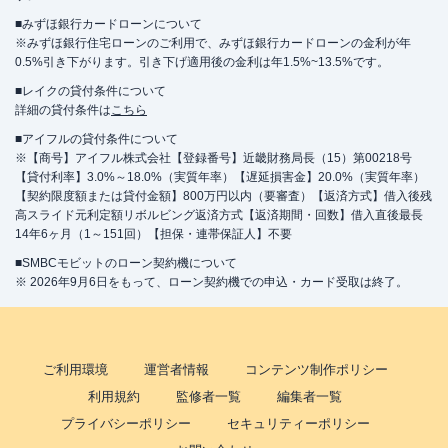
■みずほ銀行カードローンについて
※みずほ銀行住宅ローンのご利用で、みずほ銀行カードローンの金利が年
0.5%引き下がります。引き下げ適用後の金利は年1.5%~13.5%です。
■レイクの貸付条件について
詳細の貸付条件は
こちら
■アイフルの貸付条件について
※【商号】アイフル株式会社【登録番号】近畿財務局長（15）第00218号
【貸付利率】3.0%～18.0%（実質年率）【遅延損害金】20.0%（実質年率）
【契約限度額または貸付金額】800万円以内（要審査）【返済方式】借入後残
高スライド元利定額リボルビング返済方式【返済期間・回数】借入直後最長
14年6ヶ月（1～151回）【担保・連帯保証人】不要
■SMBCモビットのローン契約機について
※ 2026年9月6日をもって、ローン契約機での申込・カード受取は終了。
ご利用環境
運営者情報
コンテンツ制作ポリシー
利用規約
監修者一覧
編集者一覧
プライバシーポリシー
セキュリティーポリシー