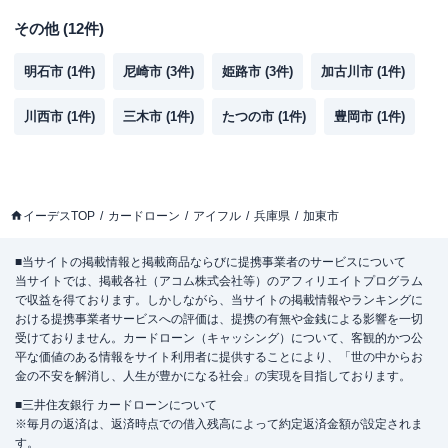
その他
(
12
件)
明石市
(
1
件)
尼崎市
(
3
件)
姫路市
(
3
件)
加古川市
(
1
件)
川西市
(
1
件)
三木市
(
1
件)
たつの市
(
1
件)
豊岡市
(
1
件)
イーデスTOP
カードローン
アイフル
兵庫県
加東市
■当サイトの掲載情報と掲載商品ならびに提携事業者のサービスについて
当サイトでは、掲載各社（アコム株式会社等）のアフィリエイトプログラム
で収益を得ております。しかしながら、当サイトの掲載情報やランキングに
おける提携事業者サービスへの評価は、提携の有無や金銭による影響を一切
受けておりません。カードローン（キャッシング）について、客観的かつ公
平な価値のある情報をサイト利用者に提供することにより、「世の中からお
金の不安を解消し、人生が豊かになる社会」の実現を目指しております。
■三井住友銀行 カードローンについて
※毎月の返済は、返済時点での借入残高によって約定返済金額が設定されま
す。