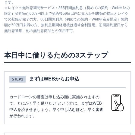
ます。
※
レイクの無利息期間サービス：365日間無利息（初めての契約・Web申込み
限定）契約額が50万円以上で契約後59日以内に収入証明書類の提出とレイク
での登録が完了の方。60日間無利息（初めての契約・Web申込み限定）契約
額が50万円未満の方。無利息期間経過後は通常金利適用。初回契約翌日から
無利息適用。他の無利息商品との併用不可。
本日中に借りるための3ステップ
まずはWEBからお申込
STEP1
カードローンの審査は申し込み順に実施されますの
で、とにかく早く借りたい!という方は、まずはWEB
申込を済ませましょう。早く申し込むほど、早く審査
が行われます。