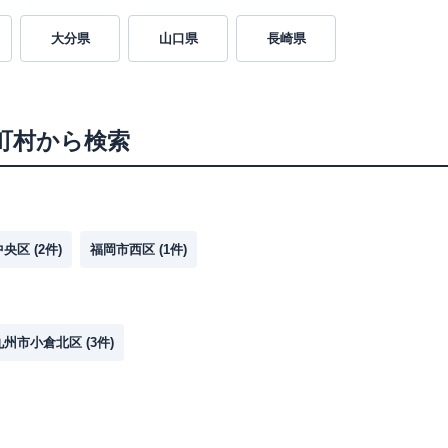
大分県
山口県
長崎県
町村から検索
中央区
(
2
件)
福岡市西区
(
1
件)
九州市小倉北区
(
3
件)