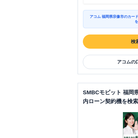
アコム 福岡県宗像市のカー
検
アコム
の
SMBCモビット 福
内ローン契約機を検