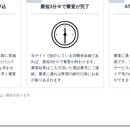
申込
最短3分※で審査が完了
A
み順に実施
当サイトで紹介している消費者金融であ
審査に通
りたい!
れば、最短3分※で審査が終わります。
能です。
を済ませ
審査結果はご入力頂いた電話番号にご連
サービス
、早く審査
絡。審査に通れば希望の銀行口座にお金
トア等の
が振り込まれます。
ができま
ない場合があります。