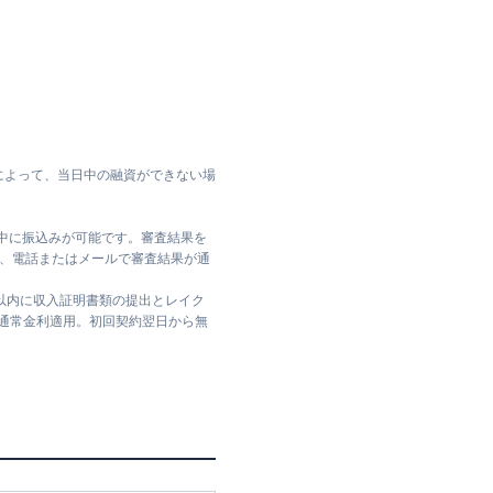
によって、当日中の融資ができない場
日中に振込みが可能です。審査結果を
ては、電話またはメールで審査結果が通
日以内に収入証明書類の提出とレイク
は通常金利適用。初回契約翌日から無