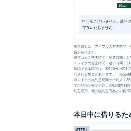
申し訳ございません。該当
存在いたしません。
※
プロミス、アイフルの審査時間・
合があります。
※
アコムの審査時間・融資時間：お
※
レイクの審査時間・融資時間：2
確認できる時間は、8時10分〜21
知される場合があります。一部金融
※
レイクの無利息期間サービス：36
での登録が完了の方。60日間無利
利息適用。他の無利息商品との併用
本日中に借りるた
STEP1