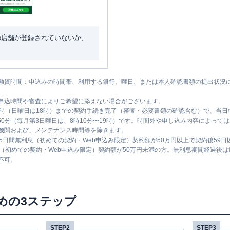
の店舗が登録されていないか、
融資時間：申込みの時間帯、利用する銀行、曜日、または本人確認書類の提出状況
申込時間や審査によりご希望に添えない場合がございます。
1時（日曜日は18時）までの契約手続き完了（審査・必要書類の確認含む）で、当
時50分（毎月第3日曜日は、8時10分〜19時）です。時間外や申し込み内容によっ
機関および、メンテナンス時間等を除きます。
5日間無利息（初めての契約・Web申込み限定）契約額が50万円以上で契約後59
息（初めての契約・Web申込み限定）契約額が50万円未満の方。無利息期間経過後
不可。
めの3ステップ
STEP2
STEP3