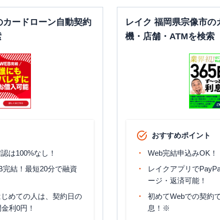
のカードローン自動契約
レイク 福岡県宗像市の
索
機・店舗・ATMを検索
おすすめポイント
認は100%なし！
Web完結申込みOK！
B完結！最短20分で融資
レイクアプリでPayP
ージ・返済可能！
はじめての人は、契約日の
初めてWebでの契約で
間金利0円！
息！※