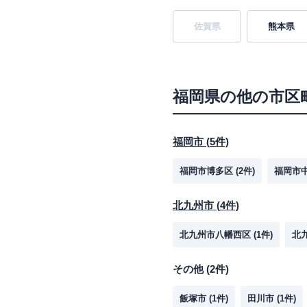
佐賀県
熊本県
福岡県
の他の市区
福岡市
(
5
件)
福岡市博多区
(
2
件)
福岡市
北九州市
(
4
件)
北九州市八幡西区
(
1
件)
北
その他
(
2
件)
飯塚市
(
1
件)
田川市
(
1
件)