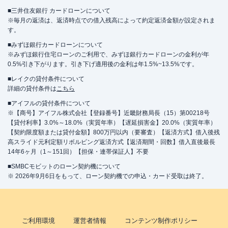
■三井住友銀行 カードローンについて
※毎月の返済は、返済時点での借入残高によって約定返済金額が設定されま
す。
■みずほ銀行カードローンについて
※みずほ銀行住宅ローンのご利用で、みずほ銀行カードローンの金利が年
0.5%引き下がります。引き下げ適用後の金利は年1.5%~13.5%です。
■レイクの貸付条件について
詳細の貸付条件は
こちら
■アイフルの貸付条件について
※【商号】アイフル株式会社【登録番号】近畿財務局長（15）第00218号
【貸付利率】3.0%～18.0%（実質年率）【遅延損害金】20.0%（実質年率）
【契約限度額または貸付金額】800万円以内（要審査）【返済方式】借入後残
高スライド元利定額リボルビング返済方式【返済期間・回数】借入直後最長
14年6ヶ月（1～151回）【担保・連帯保証人】不要
■SMBCモビットのローン契約機について
※ 2026年9月6日をもって、ローン契約機での申込・カード受取は終了。
ご利用環境
運営者情報
コンテンツ制作ポリシー