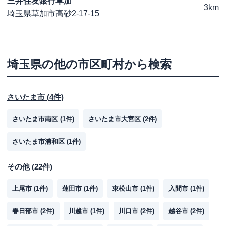
三井住友銀行草加
3km
埼玉県草加市高砂2-17-15
埼玉県
の他の市区町村から検索
さいたま市
(
4
件)
さいたま市南区
(
1
件)
さいたま市大宮区
(
2
件)
さいたま市浦和区
(
1
件)
その他
(
22
件)
上尾市
(
1
件)
蓮田市
(
1
件)
東松山市
(
1
件)
入間市
(
1
件)
春日部市
(
2
件)
川越市
(
1
件)
川口市
(
2
件)
越谷市
(
2
件)