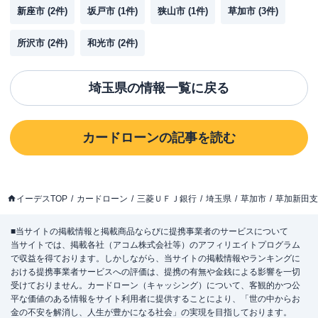
新座市
(
2
件)
坂戸市
(
1
件)
狭山市
(
1
件)
草加市
(
3
件)
所沢市
(
2
件)
和光市
(
2
件)
埼玉県
の情報一覧に戻る
カードローン
の記事を読む
イーデスTOP
カードローン
三菱ＵＦＪ銀行
埼玉県
草加市
草加新田支
■当サイトの掲載情報と掲載商品ならびに提携事業者のサービスについて
当サイトでは、掲載各社（アコム株式会社等）のアフィリエイトプログラム
で収益を得ております。しかしながら、当サイトの掲載情報やランキングに
おける提携事業者サービスへの評価は、提携の有無や金銭による影響を一切
受けておりません。カードローン（キャッシング）について、客観的かつ公
平な価値のある情報をサイト利用者に提供することにより、「世の中からお
金の不安を解消し、人生が豊かになる社会」の実現を目指しております。