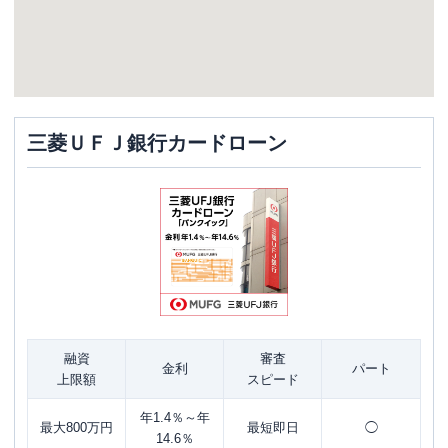
三菱ＵＦＪ銀行カードローン
融資
審査
金利
パート
上限額
スピード
年1.4％～年
最大800万円
最短即日
◯
14.6％