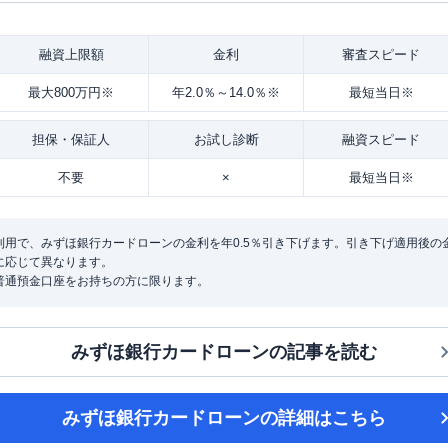
融資
上限額
金利
審査
スピード
最大800万円※
年2.0％～14.0％※
最短当日※
担保・
保証人
お試し
診断
融資
スピード
不要
×
最短当日※
用で、みずほ銀行カードローンの金利を年0.5％引き下げます。引き下げ適用後の金利は
に応じて異なります。
普通預金口座をお持ちの方に限ります。
みずほ銀行カードローン
の記事を読む
みずほ銀行カードローン
の詳細はこちら