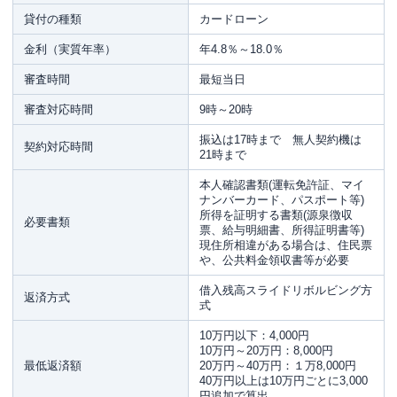
貸付の種類
カードローン
金利（実質年率）
年4.8％～18.0％
審査時間
最短当日
審査対応時間
9時～20時
振込は17時まで 無人契約機は
契約対応時間
21時まで
本人確認書類(運転免許証、マイ
ナンバーカード、パスポート等)
所得を証明する書類(源泉徴収
必要書類
票、給与明細書、所得証明書等)
現住所相違がある場合は、住民票
や、公共料金領収書等が必要
借入残高スライドリボルビング方
返済方式
式
10万円以下：4,000円
10万円～20万円：8,000円
最低返済額
20万円～40万円：１万8,000円
40万円以上は10万円ごとに3,000
円追加で算出