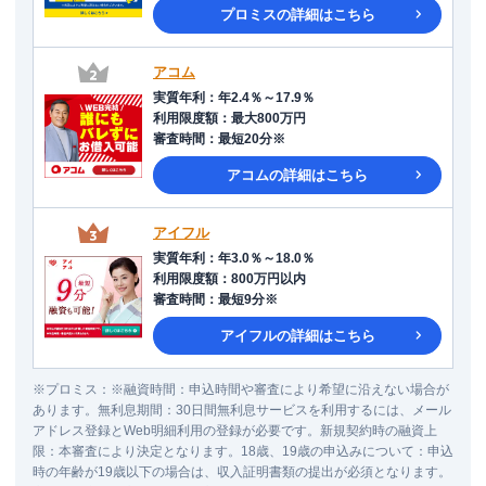
プロミス
の詳細はこちら
アコム
実質年利
：
年2.4％～17.9％
利用限度額
：
最大800万円
審査時間
：
最短20分※
アコム
の詳細はこちら
アイフル
実質年利
：
年3.0％～18.0％
利用限度額
：
800万円以内
審査時間
：
最短9分※
アイフル
の詳細はこちら
※
プロミス
：
※融資時間：申込時間や審査により希望に沿えない場合が
あります。無利息期間：30日間無利息サービスを利用するには、メール
アドレス登録とWeb明細利用の登録が必要です。新規契約時の融資上
限：本審査により決定となります。18歳、19歳の申込みについて：申込
時の年齢が19歳以下の場合は、収入証明書類の提出が必須となります。