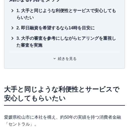
■保有資格
大手と同じような利便性とサービスで安心しても
KTAA団体シルバー認証マーク
（2023.12.20～）
らいたい
■許認可
即日融資を希望するなら14時を目安に
有料職業紹介事業
（厚生労働大臣許可・
許可番号：23-
ユ-302788
）
大手の審査を参考にしながらヒアリングを重視し
た審査を実施
まとめ
続きを見る
「セントラル」基本情報
大手と同じような利便性とサービスで
安心してもらいたい
愛媛県松山市に本社を構え、
約50年の実績を持つ消費者金融
「セントラル」
。