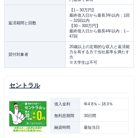
【1～30万円】
最終借入日から最長3年以内：1回
～32回以内
返済期間と回数
【30～300万円】
最終借入日から最長4年以内：1～
47回
20歳以上の定期的な収入と返済能
力を有する方で当社基準を満たす
貸付対象者
方
※大学生は不可
セントラル
借入金利
年4.8％～18.0％
無利息期間
30日間
融資時間
最短当日