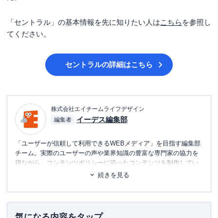
「セントラル」の基本情報を先に知りたい人は
こちら
を参照し
てください。
セントラル
の詳細はこちら
株式会社エイチームライフデザイン
イーデス編集部
編集者
「ユーザーが信頼して利用できるWEBメディア」を目指す編集部
チーム。実際のユーザーの声や業界知識の豊富な専門家の協力を
得ながら、コンテンツポリシーに沿ったコンテンツを制作してい
ます。暮らしに関するトピックを中心に、読者の「まよい」を解
続きを見る
消し、最適な選択を支援するためのコンテンツを制作中です。
■書籍
初心者でもわかる！お金に関するアレコレの選び方BOOK
気になる内容をタップ