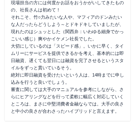
現場担当の方には何度かお話をおうかがいしてきたもの
の、社長さんは初めて！
それこそ、竹○力みたいな人や、マフィアのドンみたい
な人だったらどうしよう～とドキドキしていましたが、
現れたのはシュッとした（関西弁：いわゆる細身でかっ
こいい感じ）爽やかイケメン社長でした。
大切にしているのは「スピード感」。いかに早く、タイ
ムリーにサービスを提供できるかを考え、基本的には即
日融資、遅くても翌日には融資を完了させるというスタ
イルをずっと貫いているそう。
絶対に即日融資を受けたいという人は、14時までに申し
込みを行うと良いでしょう。
審査に関しては大手のマニュアルを参考にしながら、さ
らにヒアリングなどを行って柔軟に幅広く対応していく
ところは、まさに中堅消費者金融ならでは。大手の良さ
と中小の良さが合わさったハイブリッドと言えます。