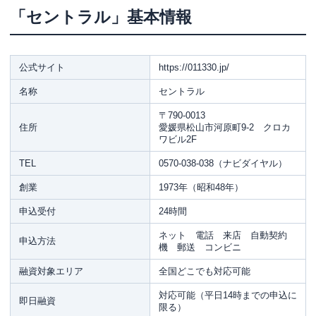
「セントラル」基本情報
公式サイト
https://011330.jp/
名称
セントラル
〒790-0013
住所
愛媛県松山市河原町9-2 クロカ
ワビル2F
TEL
0570-038-038（ナビダイヤル）
創業
1973年（昭和48年）
申込受付
24時間
ネット 電話 来店 自動契約
申込方法
機 郵送 コンビニ
融資対象エリア
全国どこでも対応可能
対応可能（平日14時までの申込に
即日融資
限る）