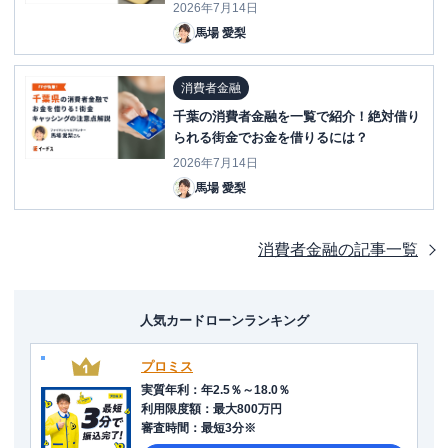
2026年7月14日
馬場 愛梨
消費者金融
千葉の消費者金融を一覧で紹介！絶対借り
られる街金でお金を借りるには？
2026年7月14日
馬場 愛梨
消費者金融
の記事一覧
人気カードローンランキング
プロミス
実質年利
：
年2.5％～18.0％
利用限度額
：
最大800万円
審査時間
：
最短3分※