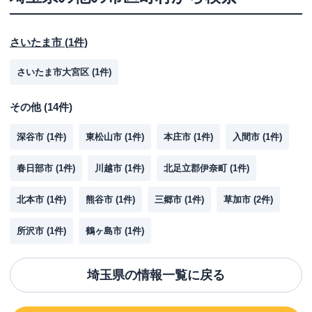
さいたま市
(
1
件)
さいたま市大宮区
(
1
件)
その他
(
14
件)
深谷市
(
1
件)
東松山市
(
1
件)
本庄市
(
1
件)
入間市
(
1
件)
春日部市
(
1
件)
川越市
(
1
件)
北足立郡伊奈町
(
1
件)
北本市
(
1
件)
熊谷市
(
1
件)
三郷市
(
1
件)
草加市
(
2
件)
所沢市
(
1
件)
鶴ヶ島市
(
1
件)
埼玉県
の情報一覧に戻る