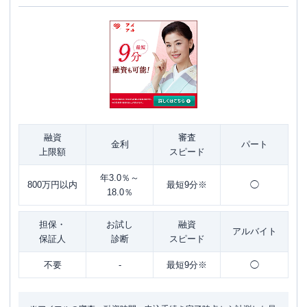
融資
審査
金利
パート
上限額
スピード
年3.0％～
800万円以内
最短9分※
◯
18.0％
担保・
お試し
融資
アルバイト
保証人
診断
スピード
不要
-
最短9分※
◯