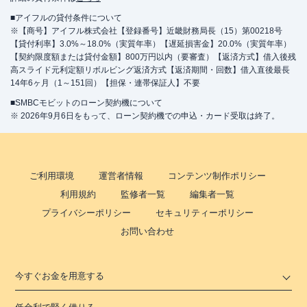
■アイフルの貸付条件について
※【商号】アイフル株式会社【登録番号】近畿財務局長（15）第00218号
【貸付利率】3.0%～18.0%（実質年率）【遅延損害金】20.0%（実質年率）
【契約限度額または貸付金額】800万円以内（要審査）【返済方式】借入後残
高スライド元利定額リボルビング返済方式【返済期間・回数】借入直後最長
14年6ヶ月（1～151回）【担保・連帯保証人】不要
■SMBCモビットのローン契約機について
※ 2026年9月6日をもって、ローン契約機での申込・カード受取は終了。
ご利用環境
運営者情報
コンテンツ制作ポリシー
利用規約
監修者一覧
編集者一覧
プライバシーポリシー
セキュリティーポリシー
お問い合わせ
今すぐお金を用意する