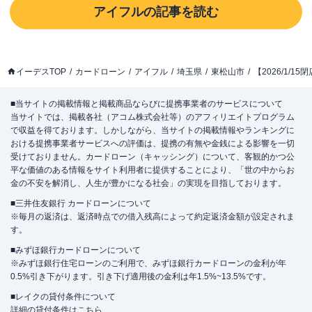
アイフル
の記事を読む
イーデスTOP
カードローン
アイフル
埼玉県
東松山市
【2026/1/
■当サイトの掲載情報と掲載商品ならびに提携事業者のサービスについて
当サイトでは、掲載各社（アコム株式会社等）のアフィリエイトプログラム
で収益を得ております。しかしながら、当サイトの掲載情報やランキングに
おける提携事業者サービスへの評価は、提携の有無や金銭による影響を一切
受けておりません。カードローン（キャッシング）について、客観的かつ公
平な価値のある情報をサイト利用者に提供することにより、「世の中からお
金の不安を解消し、人生が豊かになる社会」の実現を目指しております。
■三井住友銀行 カードローンについて
※毎月の返済は、返済時点での借入残高によって約定返済金額が設定されま
す。
■みずほ銀行カードローンについて
※みずほ銀行住宅ローンのご利用で、みずほ銀行カードローンの金利が年
0.5%引き下がります。引き下げ適用後の金利は年1.5%~13.5%です。
■レイクの貸付条件について
詳細の貸付条件は
こちら