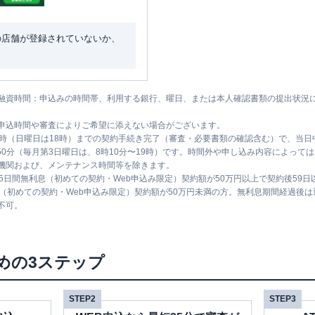
の店舗が登録されていないか、
融資時間：申込みの時間帯、利用する銀行、曜日、または本人確認書類の提出状況
申込時間や審査によりご希望に添えない場合がございます。
1時（日曜日は18時）までの契約手続き完了（審査・必要書類の確認含む）で、当
時50分（毎月第3日曜日は、8時10分〜19時）です。時間外や申し込み内容によっ
機関および、メンテナンス時間等を除きます。
5日間無利息（初めての契約・Web申込み限定）契約額が50万円以上で契約後59
息（初めての契約・Web申込み限定）契約額が50万円未満の方。無利息期間経過後
不可。
めの3ステップ
STEP2
STEP3