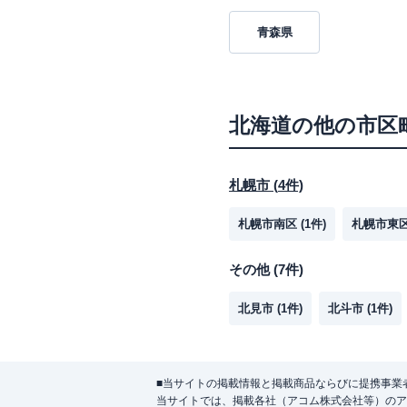
青森県
北海道
の他の市区
札幌市
(
4
件)
札幌市南区
(
1
件)
札幌市東
その他
(
7
件)
北見市
(
1
件)
北斗市
(
1
件)
■当サイトの掲載情報と掲載商品ならびに提携事業
当サイトでは、掲載各社（アコム株式会社等）のア