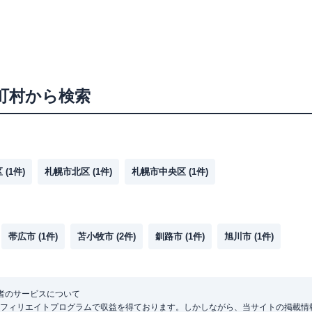
町村から検索
区
(
1
件)
札幌市北区
(
1
件)
札幌市中央区
(
1
件)
帯広市
(
1
件)
苫小牧市
(
2
件)
釧路市
(
1
件)
旭川市
(
1
件)
者のサービスについて
フィリエイトプログラムで収益を得ております。しかしながら、当サイトの掲載情