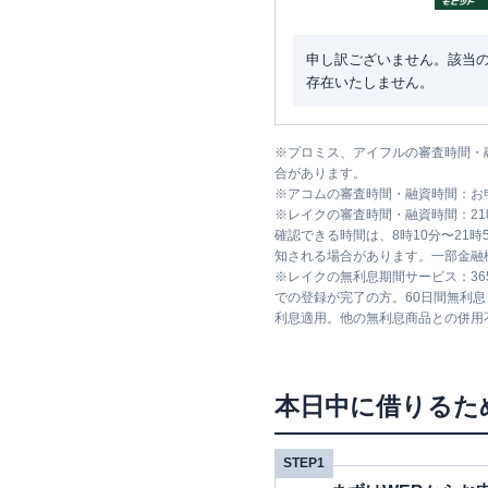
申し訳ございません。該当
存在いたしません。
※
プロミス、アイフルの審査時間・
合があります。
※
アコムの審査時間・融資時間：お
※
レイクの審査時間・融資時間：2
確認できる時間は、8時10分〜21
知される場合があります。一部金融
※
レイクの無利息期間サービス：36
での登録が完了の方。60日間無利
利息適用。他の無利息商品との併用
本日中に借りるた
STEP1