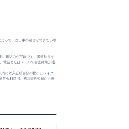
によって、当日中の融資ができない場
日中に振込みが可能です。審査結果を
ては、電話またはメールで審査結果が通
日以内に収入証明書類の提出とレイク
は通常金利適用。初回契約翌日から無