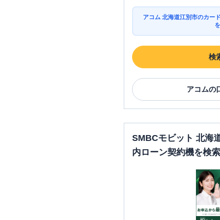
アコム 北海道江別市のカー
検
アコム
の
SMBCモビット 北
内ローン契約機を検