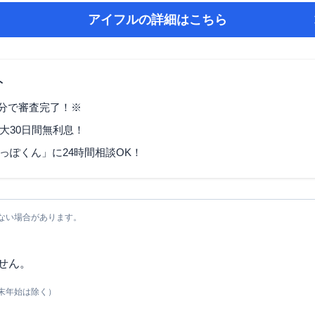
アイフル
の詳細はこちら
ト
9分で審査完了！※
大30日間無利息！
っぽくん」に24時間相談OK！
ない場合があります。
せん。
末年始は除く）