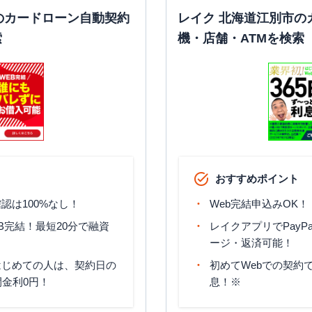
のカードローン自動契約
レイク 北海道江別市の
索
機・店舗・ATMを検索
おすすめポイント
認は100%なし！
Web完結申込みOK！
B完結！最短20分で融資
レイクアプリでPayP
ージ・返済可能！
はじめての人は、契約日の
初めてWebでの契約で
間金利0円！
息！※