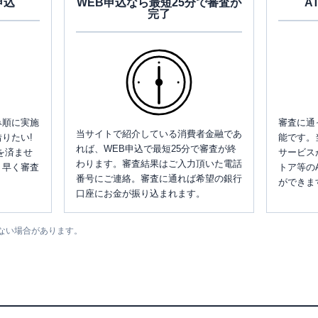
申込
WEB申込なら最短25分で審査が
A
完了
み順に実施
審査に通
当サイトで紹介している消費者金融であ
りたい!
能です。
れば、WEB申込で最短25分で審査が終
を済ませ
サービス
わります。審査結果はご入力頂いた電話
、早く審査
トア等の
番号にご連絡。審査に通れば希望の銀行
ができま
口座にお金が振り込まれます。
ない場合があります。