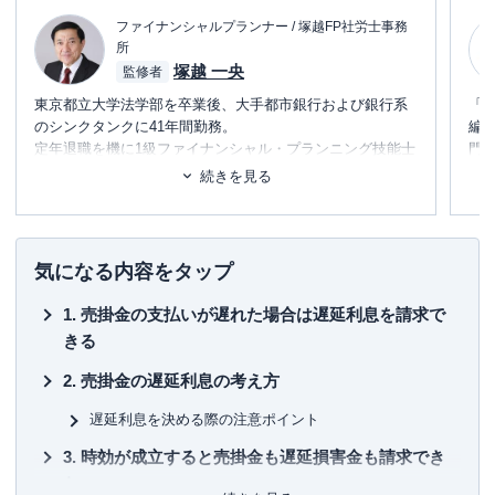
ファイナンシャルプランナー / 塚越FP社労士事務
所
塚越 一央
監修者
東京都立大学法学部を卒業後、大手都市銀行および銀行系
「
のシンクタンクに41年間勤務。
編
定年退職を機に1級ファイナンシャル・プランニング技能士
門
および社会保険労務士のダブルライセンスで「塚越FP社労
テ
続きを見る
士事務所」を立ち上げ、現在に至る。
に
日本FP協会東京支部主催の「神保町FPフォーラム」に参加
め
し、相続のセミナー講師および相談員を務める。
また、外部メディアへの記事執筆や監修、コンサルティン
■書
気になる内容をタップ
グ業務を手掛ける。
初
売掛金の支払いが遅れた場合は遅延利息を請求で
経営理念「お客様に喜んでいただき、信頼される仕事を目
■保
きる
指します」
KT
売掛金の遅延利息の考え方
■許
有
遅延利息を決める際の注意ポイント
ユ-3
時効が成立すると売掛金も遅延損害金も請求でき
ない