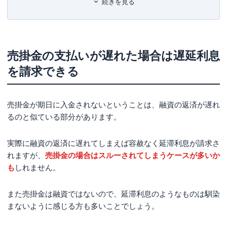
続きを見る
売掛金と遅延利息の回収方法
遅延利息にこだわりすぎるのはNG
売掛金の未回収リスクを回避する方法
売掛金の支払いが遅れた場合は遅延利息
保証ファクタリング
を請求できる
取引信用保険
サービサーへの債権譲渡
売掛金が期日に入金されないということは、融資の返済が遅れ
まとめ
るのと似ている部分があります。
実際に融資の返済に遅れてしまえば容赦なく延滞利息が請求さ
れますが、
売掛金の場合はスルーされてしまうケースが多いか
も
しれません。
また売掛金は融資ではないので、延滞利息のようなものは馴染
まないように感じる方も多いことでしょう。