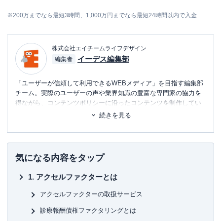
※200万までなら最短3時間、1,000万円までなら最短24時間以内で入金
株式会社エイチームライフデザイン
イーデス編集部
編集者
「ユーザーが信頼して利用できるWEBメディア」を目指す編集部
チーム。実際のユーザーの声や業界知識の豊富な専門家の協力を
得ながら、コンテンツポリシーに沿ったコンテンツを制作してい
ます。暮らしに関するトピックを中心に、読者の「まよい」を解
続きを見る
消し、最適な選択を支援するためのコンテンツを制作中です。
■書籍
初心者でもわかる！お金に関するアレコレの選び方BOOK
気になる内容をタップ
■保有資格
アクセルファクターとは
KTAA団体シルバー認証マーク
（2023.12.20～）
アクセルファクターの取扱サービス
■許認可
診療報酬債権ファクタリングとは
有料職業紹介事業
（厚生労働大臣許可・
許可番号：23-