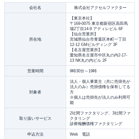
会社名
株式会社アクセルファクター
【東京本社】
〒169-0075 東京都新宿区高田馬
場2丁目14-9 アティレビル 6F
【仙台営業所】
所在地
宮城県仙台市青葉区本町一丁目
12-12 GMビルディング 3F
【名古屋営業所】
愛知県名古屋市中区丸の内2-17-
13 NK丸の内ビル 2F
営業時間
9時30分～19時
法人・個人事業主（共に売掛先が
法人のみ）売掛債権を保有してる
対象者
方
※個人は売掛先が法人のみ利用可
能
2社間ファクタリング、3社間ファ
取り扱いサービス
クタリング
診療報酬債権ファクタリング
申込方法
Web 電話