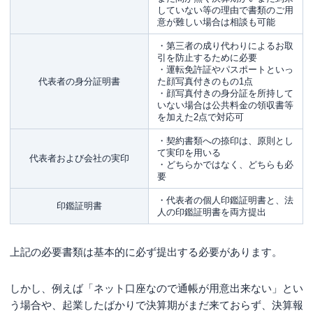
していない等の理由で書類のご用
意が難しい場合は相談も可能
・第三者の成り代わりによるお取
引を防止するために必要
・運転免許証やパスポートといっ
代表者の身分証明書
た顔写真付きのもの1点
・顔写真付きの身分証を所持して
いない場合は公共料金の領収書等
を加えた2点で対応可
・契約書類への捺印は、原則とし
て実印を用いる
代表者および会社の実印
・どちらかではなく、どちらも必
要
・代表者の個人印鑑証明書と、法
印鑑証明書
人の印鑑証明書を両方提出
上記の必要書類は基本的に必ず提出する必要があります。
しかし、例えば「ネット口座なので通帳が用意出来ない」とい
う場合や、起業したばかりで決算期がまだ来ておらず、決算報