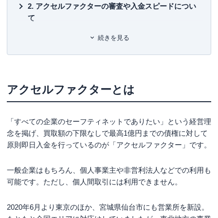
ユ-302788
）
アクセルファクターの審査や入金スピードについ
て
アクセルファクターの手数料や費用について
続きを見る
手数料以外の費用に関して
アクセルファクターの利用の流れ
アクセルファクターの審査に必要な書類
アクセルファクターとは
アクセルファクターの審査通過率は93％！
アクセルファクターからのメッセージ
「すべての企業のセーフティネットでありたい」という経営理
念を掲げ、買取額の下限なしで最高1億円までの債権に対して
まとめ
原則即日入金を行っているのが「アクセルファクター」です。
一般企業はもちろん、個人事業主や非営利法人などでの利用も
可能です。ただし、個人間取引には利用できません。
2020年6月より東京のほか、宮城県仙台市にも営業所を新設。