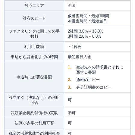
対応エリア
全国
仮審査時間：最短1時間
対応スピード
本審査時間：最短当日
ファクタリングに関しての手
2社間 3.0％～15.0%
数料
3社間 2.0％～8.0%
利用可能額
～1億円
申込から資金化までの時間
最短当日入金
売掛先への請求書とそれに
類する書類
申込時に必要な書類
通帳のコピー
身分証明書のコピー
設立すぐ（決算なし）の利用
可
可否
譲渡禁止特約付債権の買取
不可
決算が赤字の利用可否
可
税金の滞納状態での利用可否
可