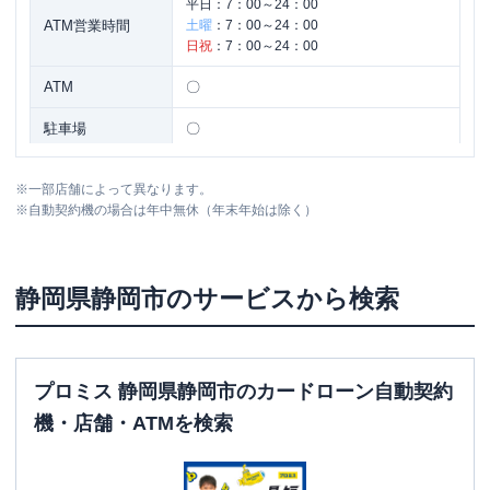
平日：
7：00～24：00
ATM営業時間
土曜
：
7：00～24：00
日祝
：
7：00～24：00
ATM
〇
駐車場
〇
住所
静岡県静岡市清水区相生町７－１６
※
一部店舗によって異なります。
※
自動契約機の場合は年中無休（年末年始は除く）
静岡市葵区
の情報一覧
静岡県
静岡市
のサービスから検索
名称
三菱ＵＦＪ銀行
静岡支店
平日：
9：00～15：00
営業時間
土曜
：
-
日祝
：
-
プロミス 静岡県静岡市のカードローン自動契約
平日：
7：00～24：00
機・店舗・ATMを検索
ATM営業時間
土曜
：
7：00～24：00
日祝
：
7：00～24：00