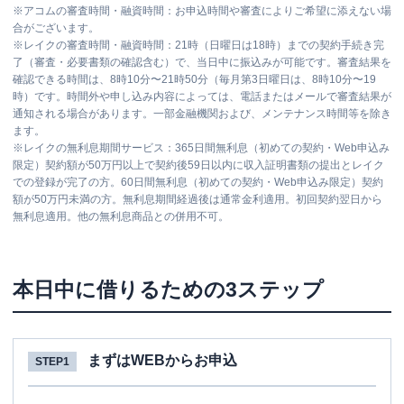
※
アコムの審査時間・融資時間：お申込時間や審査によりご希望に添えない場
合がございます。
※
レイクの審査時間・融資時間：21時（日曜日は18時）までの契約手続き完
了（審査・必要書類の確認含む）で、当日中に振込みが可能です。審査結果を
確認できる時間は、8時10分〜21時50分（毎月第3日曜日は、8時10分〜19
時）です。時間外や申し込み内容によっては、電話またはメールで審査結果が
通知される場合があります。一部金融機関および、メンテナンス時間等を除き
ます。
※
レイクの無利息期間サービス：365日間無利息（初めての契約・Web申込み
限定）契約額が50万円以上で契約後59日以内に収入証明書類の提出とレイク
での登録が完了の方。60日間無利息（初めての契約・Web申込み限定）契約
額が50万円未満の方。無利息期間経過後は通常金利適用。初回契約翌日から
無利息適用。他の無利息商品との併用不可。
本日中に借りるための3ステップ
まずはWEBからお申込
STEP1