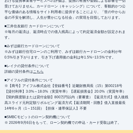
おける提携事業者サービスへの評価は、提携の有無や金銭による影響を一切
受けておりません。カードローン（キャッシング）について、客観的かつ公
平な価値のある情報をサイト利用者に提供することにより、「世の中からお
金の不安を解消し、人生が豊かになる社会」の実現を目指しております。
■三井住友銀行 カードローンについて
※毎月の返済は、返済時点での借入残高によって約定返済金額が設定されま
す。
■みずほ銀行カードローンについて
※みずほ銀行住宅ローンのご利用で、みずほ銀行カードローンの金利が年
0.5%引き下がります。引き下げ適用後の金利は年1.5%~13.5%です。
■レイクの貸付条件について
詳細の貸付条件は
こちら
■アイフルの貸付条件について
※【商号】アイフル株式会社【登録番号】近畿財務局長（15）第00218号
【貸付利率】3.0%～18.0%（実質年率）【遅延損害金】20.0%（実質年率）
【契約限度額または貸付金額】800万円以内（要審査）【返済方式】借入後残
高スライド元利定額リボルビング返済方式【返済期間・回数】借入直後最長
14年6ヶ月（1～151回）【担保・連帯保証人】不要
■SMBCモビットのローン契約機について
※ 2026年9月6日をもって、ローン契約機での申込・カード受取は終了。