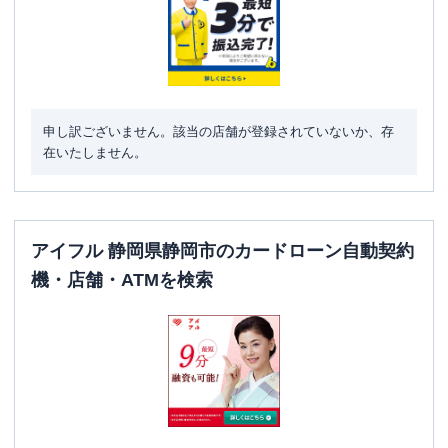
ATM
〇
駐車場
〇
住所
静岡県静岡市葵区御幸町８
申し訳ございません。該当の店舗が登録されていないか、存
名称
三菱ＵＦＪ銀行
静岡中央支店
在いたしません。
平日：
9：00～15：00
営業時間
土曜
：
-
日祝
：
-
アイフル 静岡県静岡市のカードローン自動契約
平日：
7：00～24：00
ATM営業時間
土曜
：
7：00～24：00
機・店舗・ATMを検索
日祝
：
7：00～24：00
ATM
〇
駐車場
〇
住所
静岡県静岡市葵区御幸町８