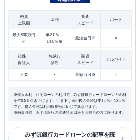
融資
審査
金利
パート
上限額
スピード
最大800万円
年2.0％～
最短当日※
×
※
14.0％※
担保・
お試し
融資
アルバイト
保証人
診断
スピード
不要
×
最短当日※
×
※借入金利：住宅ローンの利用で、みずほ銀行カードローンの金利
を年0.5％引き下げます。引き下げ適用後の金利は年1.5％～13.5％
です。借入金利は利用限度額に応じて異なります。
※融資時間：みずほ銀行の普通預金口座をお持ちの方に限ります。
みずほ銀行カードローン
の記事を読