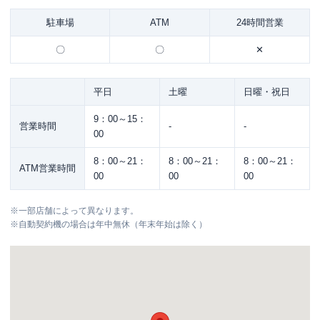
駐車場
ATM
24時間営業
〇
〇
✕
平日
土曜
日曜・祝日
9：00～15：
営業時間
-
-
00
8：00～21：
8：00～21：
8：00～21：
ATM営業時間
00
00
00
※
一部店舗によって異なります。
※
自動契約機の場合は年中無休（年末年始は除く）