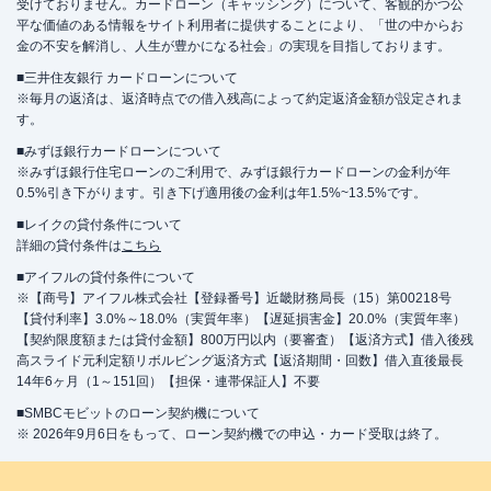
受けておりません。カードローン（キャッシング）について、客観的かつ公
平な価値のある情報をサイト利用者に提供することにより、「世の中からお
金の不安を解消し、人生が豊かになる社会」の実現を目指しております。
■三井住友銀行 カードローンについて
※毎月の返済は、返済時点での借入残高によって約定返済金額が設定されま
す。
■みずほ銀行カードローンについて
※みずほ銀行住宅ローンのご利用で、みずほ銀行カードローンの金利が年
0.5%引き下がります。引き下げ適用後の金利は年1.5%~13.5%です。
■レイクの貸付条件について
詳細の貸付条件は
こちら
■アイフルの貸付条件について
※【商号】アイフル株式会社【登録番号】近畿財務局長（15）第00218号
【貸付利率】3.0%～18.0%（実質年率）【遅延損害金】20.0%（実質年率）
【契約限度額または貸付金額】800万円以内（要審査）【返済方式】借入後残
高スライド元利定額リボルビング返済方式【返済期間・回数】借入直後最長
14年6ヶ月（1～151回）【担保・連帯保証人】不要
■SMBCモビットのローン契約機について
※ 2026年9月6日をもって、ローン契約機での申込・カード受取は終了。