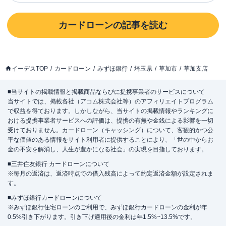
カードローン
の記事を読む
イーデスTOP
カードローン
みずほ銀行
埼玉県
草加市
草加支店
■当サイトの掲載情報と掲載商品ならびに提携事業者のサービスについて
当サイトでは、掲載各社（アコム株式会社等）のアフィリエイトプログラム
で収益を得ております。しかしながら、当サイトの掲載情報やランキングに
おける提携事業者サービスへの評価は、提携の有無や金銭による影響を一切
受けておりません。カードローン（キャッシング）について、客観的かつ公
平な価値のある情報をサイト利用者に提供することにより、「世の中からお
金の不安を解消し、人生が豊かになる社会」の実現を目指しております。
■三井住友銀行 カードローンについて
※毎月の返済は、返済時点での借入残高によって約定返済金額が設定されま
す。
■みずほ銀行カードローンについて
※みずほ銀行住宅ローンのご利用で、みずほ銀行カードローンの金利が年
0.5%引き下がります。引き下げ適用後の金利は年1.5%~13.5%です。