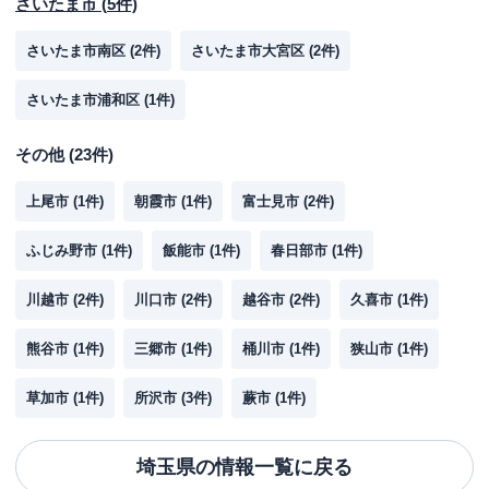
さいたま市
(
5
件)
さいたま市南区
(
2
件)
さいたま市大宮区
(
2
件)
さいたま市浦和区
(
1
件)
その他
(
23
件)
上尾市
(
1
件)
朝霞市
(
1
件)
富士見市
(
2
件)
ふじみ野市
(
1
件)
飯能市
(
1
件)
春日部市
(
1
件)
川越市
(
2
件)
川口市
(
2
件)
越谷市
(
2
件)
久喜市
(
1
件)
熊谷市
(
1
件)
三郷市
(
1
件)
桶川市
(
1
件)
狭山市
(
1
件)
草加市
(
1
件)
所沢市
(
3
件)
蕨市
(
1
件)
埼玉県
の情報一覧に戻る