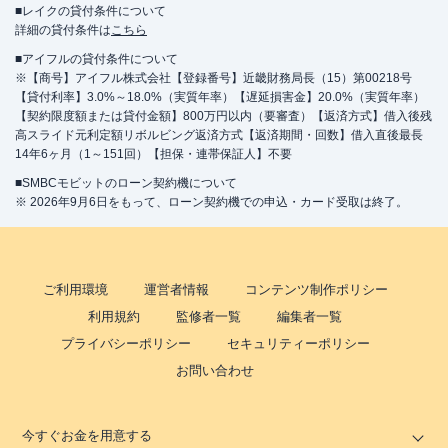
■レイクの貸付条件について
詳細の貸付条件は
こちら
■アイフルの貸付条件について
※【商号】アイフル株式会社【登録番号】近畿財務局長（15）第00218号
【貸付利率】3.0%～18.0%（実質年率）【遅延損害金】20.0%（実質年率）
【契約限度額または貸付金額】800万円以内（要審査）【返済方式】借入後残
高スライド元利定額リボルビング返済方式【返済期間・回数】借入直後最長
14年6ヶ月（1～151回）【担保・連帯保証人】不要
■SMBCモビットのローン契約機について
※ 2026年9月6日をもって、ローン契約機での申込・カード受取は終了。
ご利用環境
運営者情報
コンテンツ制作ポリシー
利用規約
監修者一覧
編集者一覧
プライバシーポリシー
セキュリティーポリシー
お問い合わせ
今すぐお金を用意する