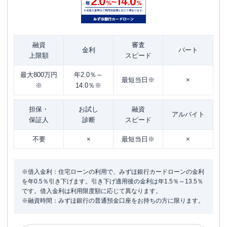
融資
審査
金利
パート
上限額
スピード
最大800万円
年2.0％～
最短当日※
×
※
14.0％※
担保・
お試し
融資
アルバイト
保証人
診断
スピード
不要
×
最短当日※
×
※借入金利：住宅ローンの利用で、みずほ銀行カードローンの金利
を年0.5％引き下げます。引き下げ適用後の金利は年1.5％～13.5％
です。借入金利は利用限度額に応じて異なります。
※融資時間：みずほ銀行の普通預金口座をお持ちの方に限ります。