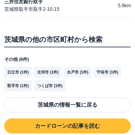
三井住友銀行取手
5.9km
茨城県取手市取手2-10-15
茨城県
の他の市区町村から検索
その他
(
6
件)
日立市
(
1
件)
古河市
(
1
件)
水戸市
(
1
件)
守谷市
(
1
件)
取手市
(
1
件)
つくば市
(
1
件)
茨城県
の情報一覧に戻る
カードローン
の記事を読む