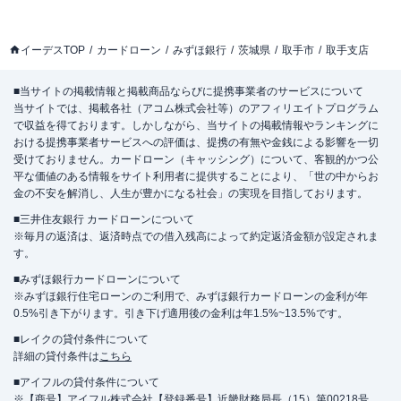
イーデスTOP
カードローン
みずほ銀行
茨城県
取手市
取手支店
■当サイトの掲載情報と掲載商品ならびに提携事業者のサービスについて
当サイトでは、掲載各社（アコム株式会社等）のアフィリエイトプログラム
で収益を得ております。しかしながら、当サイトの掲載情報やランキングに
おける提携事業者サービスへの評価は、提携の有無や金銭による影響を一切
受けておりません。カードローン（キャッシング）について、客観的かつ公
平な価値のある情報をサイト利用者に提供することにより、「世の中からお
金の不安を解消し、人生が豊かになる社会」の実現を目指しております。
■三井住友銀行 カードローンについて
※毎月の返済は、返済時点での借入残高によって約定返済金額が設定されま
す。
■みずほ銀行カードローンについて
※みずほ銀行住宅ローンのご利用で、みずほ銀行カードローンの金利が年
0.5%引き下がります。引き下げ適用後の金利は年1.5%~13.5%です。
■レイクの貸付条件について
詳細の貸付条件は
こちら
■アイフルの貸付条件について
※【商号】アイフル株式会社【登録番号】近畿財務局長（15）第00218号