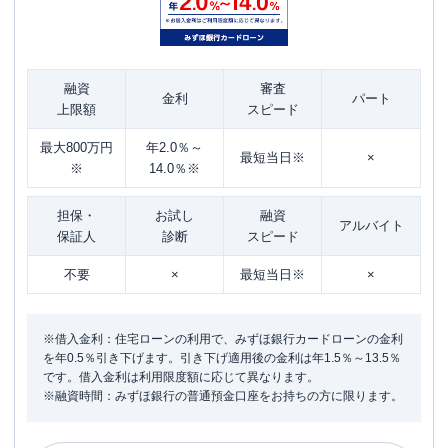
融資
審査
金利
パート
上限額
スピード
最大800万円
年2.0％～
最短当日※
×
※
14.0％※
担保・
お試し
融資
アルバイト
保証人
診断
スピード
不要
×
最短当日※
×
※借入金利：住宅ローンの利用で、みずほ銀行カードローンの金利
を年0.5％引き下げます。引き下げ適用後の金利は年1.5％～13.5％
です。借入金利は利用限度額に応じて異なります。
※融資時間：みずほ銀行の普通預金口座をお持ちの方に限ります。