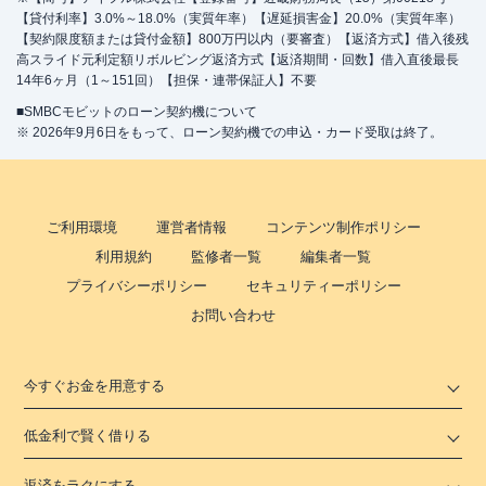
【貸付利率】3.0%～18.0%（実質年率）【遅延損害金】20.0%（実質年率）
【契約限度額または貸付金額】800万円以内（要審査）【返済方式】借入後残
高スライド元利定額リボルビング返済方式【返済期間・回数】借入直後最長
14年6ヶ月（1～151回）【担保・連帯保証人】不要
■SMBCモビットのローン契約機について
※ 2026年9月6日をもって、ローン契約機での申込・カード受取は終了。
ご利用環境
運営者情報
コンテンツ制作ポリシー
利用規約
監修者一覧
編集者一覧
プライバシーポリシー
セキュリティーポリシー
お問い合わせ
今すぐお金を用意する
低金利で賢く借りる
返済をラクにする