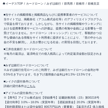
イーデスTOP
カードローン
みずほ銀行
群馬県
前橋市
前橋支店
■当サイトの掲載情報と掲載商品ならびに提携事業者のサービスについて
当サイトでは、掲載各社（アコム株式会社等）のアフィリエイトプログラム
で収益を得ております。しかしながら、当サイトの掲載情報やランキングに
おける提携事業者サービスへの評価は、提携の有無や金銭による影響を一切
受けておりません。カードローン（キャッシング）について、客観的かつ公
平な価値のある情報をサイト利用者に提供することにより、「世の中からお
金の不安を解消し、人生が豊かになる社会」の実現を目指しております。
■三井住友銀行 カードローンについて
※毎月の返済は、返済時点での借入残高によって約定返済金額が設定されま
す。
■みずほ銀行カードローンについて
※みずほ銀行住宅ローンのご利用で、みずほ銀行カードローンの金利が年
0.5%引き下がります。引き下げ適用後の金利は年1.5%~13.5%です。
■レイクの貸付条件について
詳細の貸付条件は
こちら
■アイフルの貸付条件について
※【商号】アイフル株式会社【登録番号】近畿財務局長（15）第00218号
【貸付利率】3.0%～18.0%（実質年率）【遅延損害金】20.0%（実質年率）
【契約限度額または貸付金額】800万円以内（要審査）【返済方式】借入後残