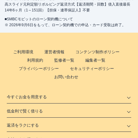
高スライド元利定額リボルビング返済方式【返済期間・回数】借入直後最長
14年6ヶ月（1～151回）【担保・連帯保証人】不要
■SMBCモビットのローン契約機について
※ 2026年9月6日をもって、ローン契約機での申込・カード受取は終了。
ご利用環境
運営者情報
コンテンツ制作ポリシー
利用規約
監修者一覧
編集者一覧
プライバシーポリシー
セキュリティーポリシー
お問い合わせ
今すぐお金を用意する
低金利で賢く借りる
返済をラクにする