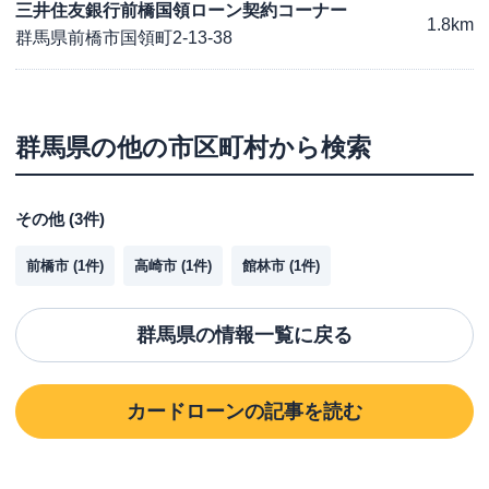
三井住友銀行前橋国領ローン契約コーナー
1.8km
群馬県前橋市国領町2-13-38
群馬県
の他の市区町村から検索
その他
(
3
件)
前橋市
(
1
件)
高崎市
(
1
件)
館林市
(
1
件)
群馬県
の情報一覧に戻る
カードローン
の記事を読む