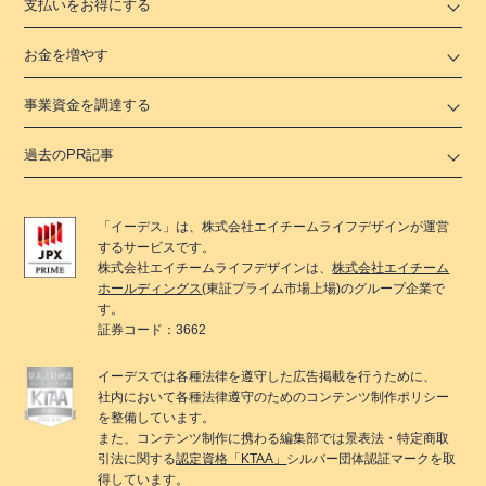
支払いをお得にする
お金を増やす
事業資金を調達する
過去のPR記事
「
イーデス
」は、
株式会社エイチームライフデザイン
が運営
するサービスです。
株式会社エイチームライフデザイン
は、
株式会社エイチーム
ホールディングス
(東証プライム市場上場)のグループ企業で
す。
証券コード：3662
イーデス
では各種法律を遵守した広告掲載を行うために、
社内において各種法律遵守のためのコンテンツ制作ポリシー
を整備しています。
また、コンテンツ制作に携わる編集部では景表法・特定商取
引法に関する
認定資格「KTAA」
シルバー団体認証マークを取
得しています。