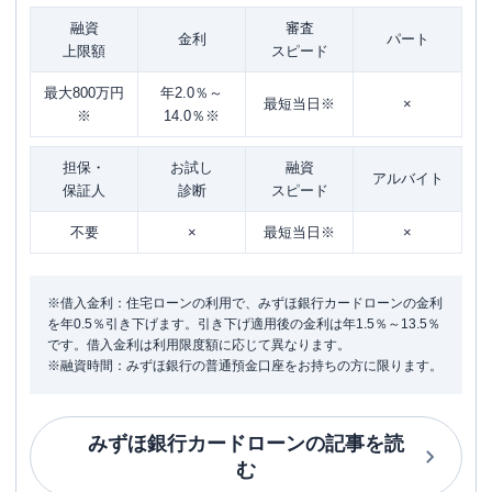
融資
審査
金利
パート
上限額
スピード
最大800万円
年2.0％～
最短当日※
×
※
14.0％※
担保・
お試し
融資
アルバイト
保証人
診断
スピード
不要
×
最短当日※
×
※借入金利：住宅ローンの利用で、みずほ銀行カードローンの金利
を年0.5％引き下げます。引き下げ適用後の金利は年1.5％～13.5％
です。借入金利は利用限度額に応じて異なります。
※融資時間：みずほ銀行の普通預金口座をお持ちの方に限ります。
みずほ銀行カードローン
の記事を読
む