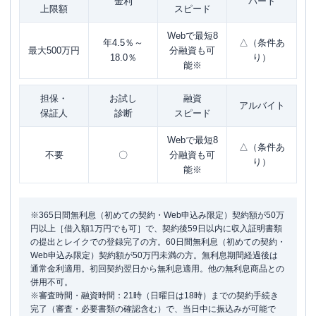
金利
パート
上限額
スピード
Webで最短8
年4.5％～
△（条件あ
最大500万円
分融資も可
18.0％
り）
能※
担保・
お試し
融資
アルバイト
保証人
診断
スピード
Webで最短8
△（条件あ
不要
〇
分融資も可
り）
能※
※365日間無利息（初めての契約・Web申込み限定）契約額が50万
円以上［借入額1万円でも可］で、契約後59日以内に収入証明書類
の提出とレイクでの登録完了の方。60日間無利息（初めての契約・
Web申込み限定）契約額が50万円未満の方。無利息期間経過後は
通常金利適用。初回契約翌日から無利息適用。他の無利息商品との
併用不可。
※審査時間・融資時間：21時（日曜日は18時）までの契約手続き
完了（審査・必要書類の確認含む）で、当日中に振込みが可能で