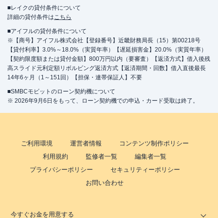
■レイクの貸付条件について
詳細の貸付条件は
こちら
■アイフルの貸付条件について
※【商号】アイフル株式会社【登録番号】近畿財務局長（15）第00218号
【貸付利率】3.0%～18.0%（実質年率）【遅延損害金】20.0%（実質年率）
【契約限度額または貸付金額】800万円以内（要審査）【返済方式】借入後残
高スライド元利定額リボルビング返済方式【返済期間・回数】借入直後最長
14年6ヶ月（1～151回）【担保・連帯保証人】不要
■SMBCモビットのローン契約機について
※ 2026年9月6日をもって、ローン契約機での申込・カード受取は終了。
ご利用環境
運営者情報
コンテンツ制作ポリシー
利用規約
監修者一覧
編集者一覧
プライバシーポリシー
セキュリティーポリシー
お問い合わせ
今すぐお金を用意する