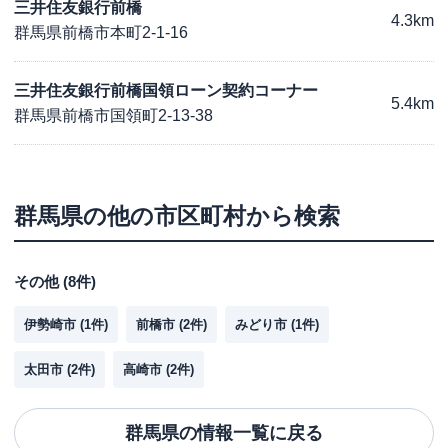
三井住友銀行前橋
4.3km
群馬県前橋市本町2-1-16
三井住友銀行前橋国領ローン契約コーナー
5.4km
群馬県前橋市国領町2-13-38
群馬県
の他の市区町村から検索
その他
(
8
件)
伊勢崎市
(
1
件)
前橋市
(
2
件)
みどり市
(
1
件)
太田市
(
2
件)
高崎市
(
2
件)
群馬県
の情報一覧に戻る