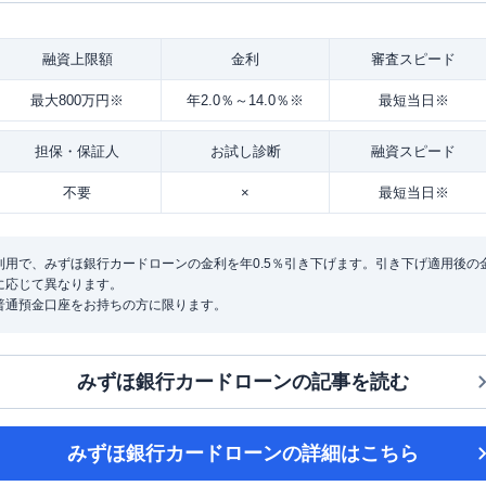
融資
上限額
金利
審査
スピード
最大800万円※
年2.0％～14.0％※
最短当日※
担保・
保証人
お試し
診断
融資
スピード
不要
×
最短当日※
用で、みずほ銀行カードローンの金利を年0.5％引き下げます。引き下げ適用後の金利は
に応じて異なります。
普通預金口座をお持ちの方に限ります。
みずほ銀行カードローン
の記事を読む
みずほ銀行カードローン
の詳細はこちら