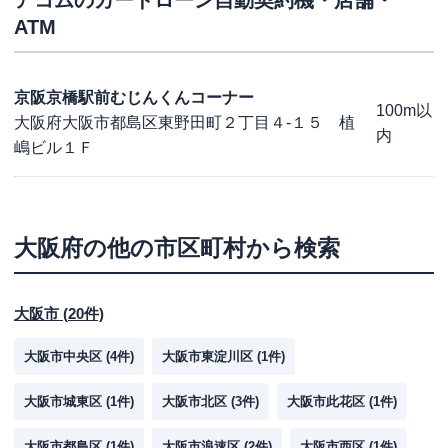
アコム
のカードローン自動契約機・店舗・
ATM
京阪京橋駅前むじんくんコーナー
100m以
大阪府大阪市都島区東野田町２丁目４-１５ 植
内
嶋ビル１Ｆ
大阪府
の他の市区町村から検索
大阪市
(
20
件)
大阪市中央区
(
4
件)
大阪市東淀川区
(
1
件)
大阪市城東区
(
1
件)
大阪市北区
(
3
件)
大阪市此花区
(
1
件)
大阪市都島区
(
1
件)
大阪市浪速区
(
2
件)
大阪市西区
(
1
件)