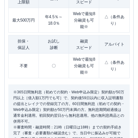
上限額
スピード
Webで最短8
年4.5％～
△（条件あ
最大500万円
分融資も可
18.0％
り）
能※
担保・
お試し
融資
アルバイト
保証人
診断
スピード
Webで最短8
△（条件あ
不要
〇
分融資も可
り）
能※
※365日間無利息（初めての契約・Web申込み限定）契約額が50万
円以上［借入額1万円でも可］で、契約後59日以内に収入証明書類
の提出とレイクでの登録完了の方。60日間無利息（初めての契約・
Web申込み限定）契約額が50万円未満の方。無利息期間経過後は
通常金利適用。初回契約翌日から無利息適用。他の無利息商品との
併用不可。
※審査時間・融資時間：21時（日曜日は18時）までの契約手続き
完了（審査・必要書類の確認含む）で、当日中に振込みが可能で