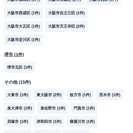
大阪市西成区
(
1
件)
大阪市住之江区
(
1
件)
大阪市大正区
(
1
件)
大阪市天王寺区
(
2
件)
大阪市淀川区
(
1
件)
堺市
(
1
件)
堺市北区
(
1
件)
その他
(
15
件)
大東市
(
1
件)
東大阪市
(
2
件)
枚方市
(
1
件)
茨木市
(
1
件)
泉大津市
(
1
件)
泉佐野市
(
1
件)
門真市
(
1
件)
貝塚市
(
1
件)
岸和田市
(
1
件)
寝屋川市
(
1
件)