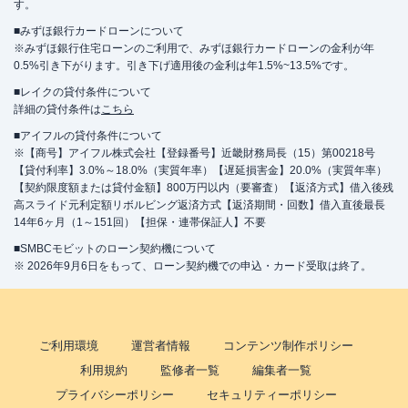
す。
■みずほ銀行カードローンについて
※みずほ銀行住宅ローンのご利用で、みずほ銀行カードローンの金利が年
0.5%引き下がります。引き下げ適用後の金利は年1.5%~13.5%です。
■レイクの貸付条件について
詳細の貸付条件は
こちら
■アイフルの貸付条件について
※【商号】アイフル株式会社【登録番号】近畿財務局長（15）第00218号
【貸付利率】3.0%～18.0%（実質年率）【遅延損害金】20.0%（実質年率）
【契約限度額または貸付金額】800万円以内（要審査）【返済方式】借入後残
高スライド元利定額リボルビング返済方式【返済期間・回数】借入直後最長
14年6ヶ月（1～151回）【担保・連帯保証人】不要
■SMBCモビットのローン契約機について
※ 2026年9月6日をもって、ローン契約機での申込・カード受取は終了。
ご利用環境
運営者情報
コンテンツ制作ポリシー
利用規約
監修者一覧
編集者一覧
プライバシーポリシー
セキュリティーポリシー