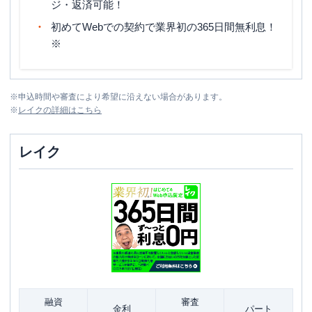
ジ・返済可能！
初めてWebでの契約で業界初の365日間無利息！
※
※
申込時間や審査により希望に沿えない場合があります。
※
レイク
の詳細はこちら
レイク
融資
審査
金利
パート