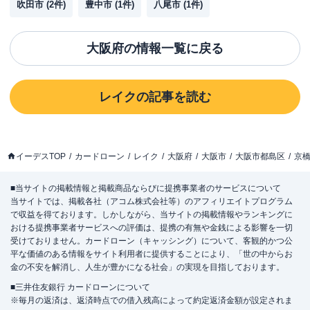
吹田市
(
2
件)
豊中市
(
1
件)
八尾市
(
1
件)
大阪府
の情報一覧に戻る
レイク
の記事を読む
イーデスTOP
カードローン
レイク
大阪府
大阪市
大阪市都島区
京
■当サイトの掲載情報と掲載商品ならびに提携事業者のサービスについて
当サイトでは、掲載各社（アコム株式会社等）のアフィリエイトプログラム
で収益を得ております。しかしながら、当サイトの掲載情報やランキングに
おける提携事業者サービスへの評価は、提携の有無や金銭による影響を一切
受けておりません。カードローン（キャッシング）について、客観的かつ公
平な価値のある情報をサイト利用者に提供することにより、「世の中からお
金の不安を解消し、人生が豊かになる社会」の実現を目指しております。
■三井住友銀行 カードローンについて
※毎月の返済は、返済時点での借入残高によって約定返済金額が設定されま