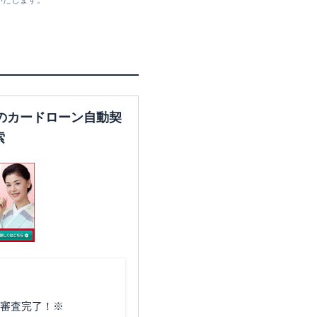
いたします。
岡山県岡山市北区本町１－
３ イーゼル＆コンプレック
ス４Ｆ
岡山県岡山市北区本町2番地3
のカードローン自動契
牧一ビル1階
索
岡山県岡山市北区本町3-6-
101
岡山県岡山市北区青江１-２
１-８ 岡本ビル３Ｆ
岡山県岡山市北区青江1-11-9
小林和子ビル1階
で審査完了！※