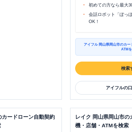
初めての方なら最大3
平日：
7：00～24：
平日：
9：00～15：
00
会話ロボット「ぽっぽ
00
土曜
：
8：00～21：
〇
〇
OK！
土曜
：
-
00
日祝
：
-
日祝
：
8：00～21：
00
平日：
7：00～24：
アイフル 岡山県岡山市のカー
平日：
9：00～15：
00
ATM
00
土曜
：
7：00～24：
〇
〇
店
土曜
：
-
00
日祝
：
-
日祝
：
7：00～24：
検索
00
平日：
7：00～24：
アイフル
の
平日：
9：00～15：
00
00
土曜
：
7：00～24：
〇
〇
土曜
：
-
00
日祝
：
-
日祝
：
7：00～24：
00
のカードローン自動契約
レイク 岡山県岡山市の
平日：
09:00-21:00
平日：
-
索
機・店舗・ATMを検索
土曜
：
09:00-21:00
土曜
：
-
✕
〇