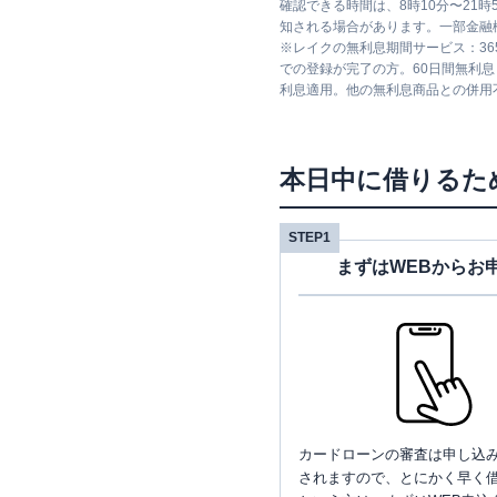
確認できる時間は、8時10分〜21
知される場合があります。一部金融
※
レイクの無利息期間サービス：36
での登録が完了の方。60日間無利
利息適用。他の無利息商品との併用
本日中に借りるた
STEP1
まずはWEBからお
カードローンの審査は申し込
されますので、とにかく早く借