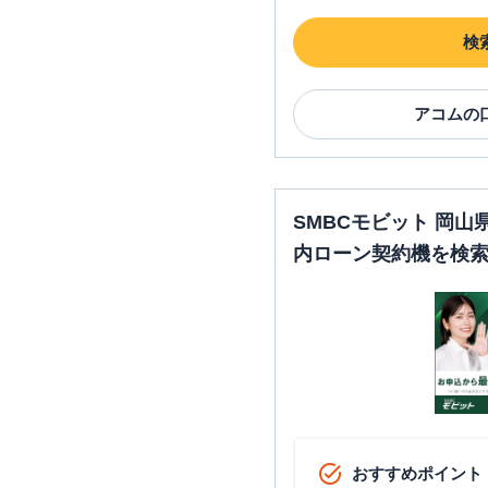
検
アコム
の
SMBCモビット 岡
内ローン契約機を検
おすすめポイント