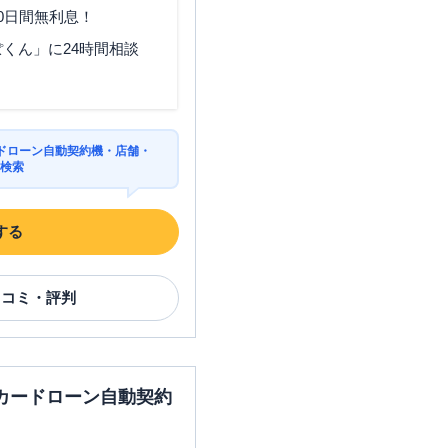
0日間無利息！
くん」に24時間相談
岡山県岡山市北区錦町1-1-
101
ドローン自動契約機・店舗・
を検索
岡山県岡山市北区平和町１－
１
する
口コミ・評判
岡山県岡山市北区平和町１－
１
カードローン自動契約
岡山県岡山市北区高柳西町１
１－２２