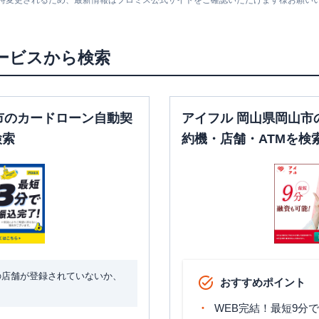
随時変更されるため、最新情報はプロミス公式サイトをご確認いただけます様お願い
日祝
：
-
日は21:00まで営業）
平日：
09:00-21:00
平日：
24時間
土曜
：
09:00-21:00
土曜
：
24時間
〇
✕
ービスから検索
日祝
：
09:00-21:00
日祝
：
24時間
平日：
9:00-21:00
平日：
-
コ
土曜
：
9:00-21:00
土曜
：
-
✕
✕
市のカードローン自動契
アイフル 岡山県岡山市
日祝
：
9:00-19:00（祝
日祝
：
-
日は21:00まで営業）
検索
約機・店舗・ATMを検
平日：
09:00-21:00
平日：
-
土曜
：
09:00-21:00
土曜
：
-
✕
✕
日祝
：
09:00-21:00
日祝
：
-
平日：
09:00-21:00
平日：
24時間
ナ
土曜
：
09:00-21:00
土曜
：
24時間
〇
〇
日祝
：
09:00-21:00
日祝
：
24時間
平日：
9:00-21:00
平日：
-
の店舗が登録されていないか、
ナ
土曜
：
9:00-21:00
おすすめポイント
土曜
：
-
✕
〇
日祝
：
9:00-19:00（祝
日祝
：
-
日は21:00まで営業）
WEB完結！最短9分