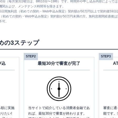
時50分（毎月第3日曜日は、8時10分〜19時）です。時間外や申し込み内容によっ
機関および、メンテナンス時間等を除きます。
5日間無利息（初めての契約・Web申込み限定）契約額が50万円以上で契約後59
息（初めての契約・Web申込み限定）契約額が50万円未満の方。無利息期間経過後
不可。
めの3ステップ
STEP2
STEP3
申込
最短30分で審査が完了
A
み順に実施
当サイトで紹介している消費者金融であ
審査に通
りたい!
れば、最短30分で審査が終わります。
能です。