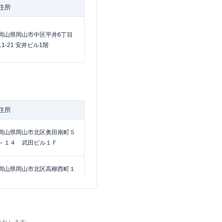
住所
岡山県岡山市中区平井6丁目
11-21 安井ビル1階
住所
岡山県岡山市北区奥田南町５
－１４ 武田ビル１Ｆ
岡山県岡山市北区高柳西町１
１-２２
岡山県岡山市北区大安寺南町
1丁目1番88号