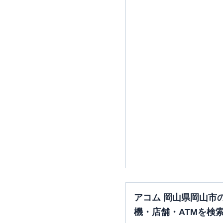
みずほ銀行
岡山支店
三菱ＵＦＪ銀行
岡山駅前支
三菱ＵＦＪ銀行
岡山支店
アコム 岡山県岡山市
アイフル
【2026/5/31閉店】
機・店舗・ATMを検
大安寺店 無人契約コーナー