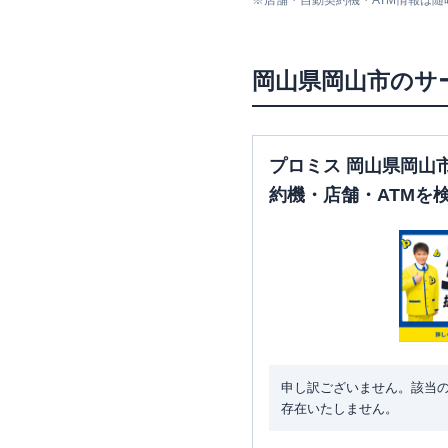
※
店舗・自動契約機・ATM情報は
アコム
【2026/7/15閉店】岡
岡山県
岡山市
のサ
山駅前むじんくんコーナー
レイク
岡山駅前（自動契約
プロミス 岡山県岡山
ーナー）
約機・店舗・ATMを
SMBCモビット
三井住友銀行
岡山
アコム
青江むじんくんコー
ー
申し訳ございません。該当
レイク
青江（自動契約コー
存在いたしません。
ー）