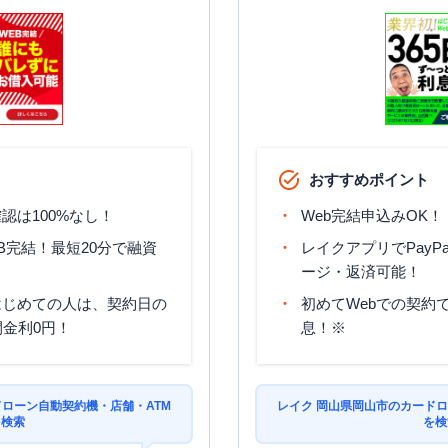
日祝
：
09:00-21:00
日祝
：
-
おすすめポイント
認は100%なし！
Web完結申込みOK！
B完結！最短20分で融資
レイクアプリでPayP
ージ・返済可能！
はじめての人は、契約日の
初めてWebでの契約で
間金利0円！
息！※
ドローン自動契約機・店舗・ATM
レイク 岡山県岡山市のカードロ
を検索
を検