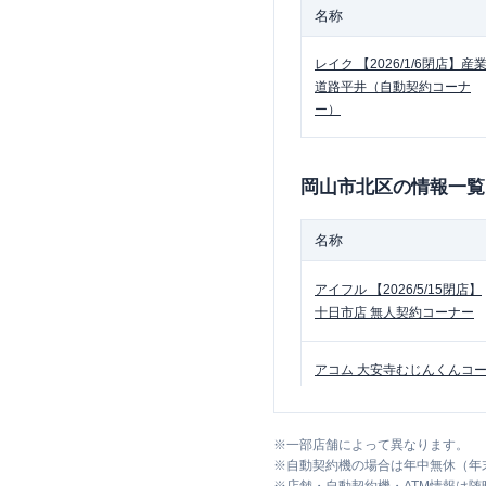
名称
レイク
【2026/1/6閉店】産
道路平井（自動契約コーナ
ー）
岡山市北区
の情報一覧
名称
アイフル
【2026/5/15閉店】
十日市店 無人契約コーナー
アコム
大安寺むじんくんコ
ナー
※
一部店舗によって異なります。
レイク
大安寺（自動契約コ
※
自動契約機の場合は年中無休（年
ナー）