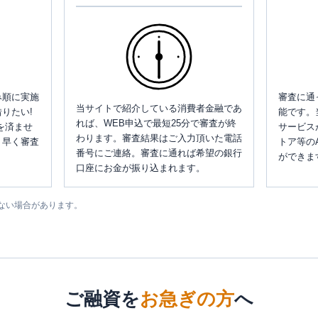
み順に実施
審査に通
当サイトで紹介している消費者金融であ
りたい!
能です。
れば、WEB申込で最短25分で審査が終
を済ませ
サービス
わります。審査結果はご入力頂いた電話
、早く審査
トア等の
番号にご連絡。審査に通れば希望の銀行
ができま
口座にお金が振り込まれます。
ない場合があります。
ご融資を
お急ぎの方
へ