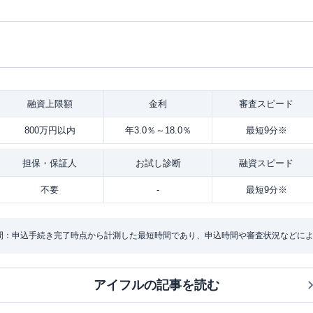
融資
上限額
金利
審査
スピード
800万円以内
年3.0％～18.0％
最短9分※
担保・
保証人
お試し
診断
融資
スピード
不要
-
最短9分※
間：申込手続き完了時点から計測した最短時間であり、申込時間や審査状況などに
アイフル
の記事を読む