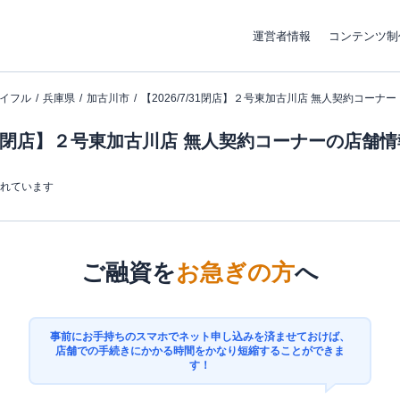
運営者情報
コンテンツ制
イフル
兵庫県
加古川市
【2026/7/31閉店】２号東加古川店 無人契約コーナー
7/31閉店】２号東加古川店 無人契約コーナーの店舗
まれています
ご融資を
お急ぎの方
へ
事前にお手持ちのスマホでネット申し込みを済ませておけば、
店舗での手続きにかかる時間をかなり短縮することができま
す！