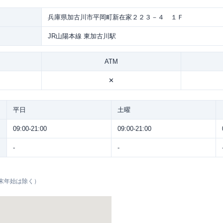
兵庫県加古川市平岡町新在家２２３－４ １Ｆ
JR山陽本線 東加古川駅
ATM
✕
平日
土曜
09:00-21:00
09:00-21:00
-
-
末年始は除く）