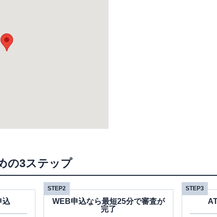
めの3ステップ
STEP2
STEP3
申込
WEB申込なら最短25分で審査が
A
完了