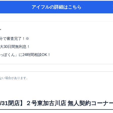
アイフル
の詳細はこちら
ト
9分で審査完了！※
大30日間無利息！
っぽくん」に24時間相談OK！
ない場合があります。
6/7/31閉店】２号東加古川店 無人契約コーナ