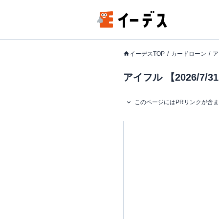
イーデスTOP
カードローン
ア
アイフル 【2026/
このページにはPRリンクが含