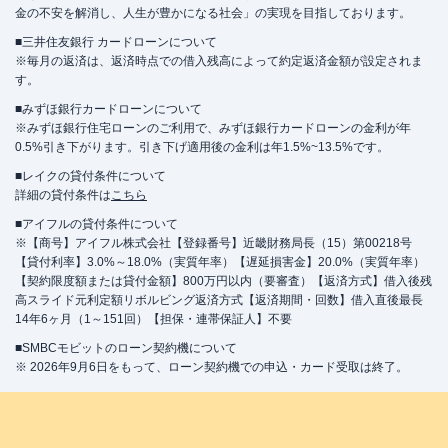
金の不安を解消し、人生が豊かになる社会」の実現を目指しております。
■三井住友銀行 カードローンについて
※毎月の返済は、返済時点での借入残高によって約定返済金額が設定されま
す。
■みずほ銀行カードローンについて
※みずほ銀行住宅ローンのご利用で、みずほ銀行カードローンの金利が年
0.5%引き下がります。引き下げ適用後の金利は年1.5%~13.5%です。
■レイクの貸付条件について
詳細の貸付条件は
こちら
■アイフルの貸付条件について
※【商号】アイフル株式会社【登録番号】近畿財務局長（15）第00218号
【貸付利率】3.0%～18.0%（実質年率）【遅延損害金】20.0%（実質年率）
【契約限度額または貸付金額】800万円以内（要審査）【返済方式】借入後残
高スライド元利定額リボルビング返済方式【返済期間・回数】借入直後最長
14年6ヶ月（1～151回）【担保・連帯保証人】不要
■SMBCモビットのローン契約機について
※ 2026年9月6日をもって、ローン契約機での申込・カード受取は終了。