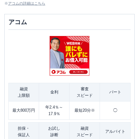
※
アコム
の詳細はこちら
アコム
融資
審査
金利
パート
上限額
スピード
年2.4％～
最大800万円
最短20分※
◯
17.9％
担保・
お試し
融資
アルバイト
保証人
診断
スピード