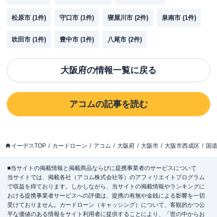
松原市
(
1
件)
守口市
(
1
件)
寝屋川市
(
2
件)
泉南市
(
1
件)
吹田市
(
1
件)
豊中市
(
1
件)
八尾市
(
2
件)
大阪府
の情報一覧に戻る
アコム
の記事を読む
イーデスTOP
カードローン
アコム
大阪府
大阪市
大阪市西成区
国
■当サイトの掲載情報と掲載商品ならびに提携事業者のサービスについて
当サイトでは、掲載各社（アコム株式会社等）のアフィリエイトプログラム
で収益を得ております。しかしながら、当サイトの掲載情報やランキングに
おける提携事業者サービスへの評価は、提携の有無や金銭による影響を一切
受けておりません。カードローン（キャッシング）について、客観的かつ公
平な価値のある情報をサイト利用者に提供することにより、「世の中からお